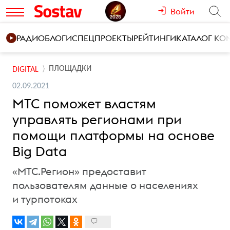
Войти
РАДИО
БЛОГИ
СПЕЦПРОЕКТЫ
РЕЙТИНГИ
КАТАЛОГ К
ПЛОЩАДКИ
DIGITAL
02.09.2021
МТС поможет властям
управлять регионами при
помощи платформы на основе
Big Data
«МТС.Регион» предоставит
пользователям данные о населениях
и турпотоках