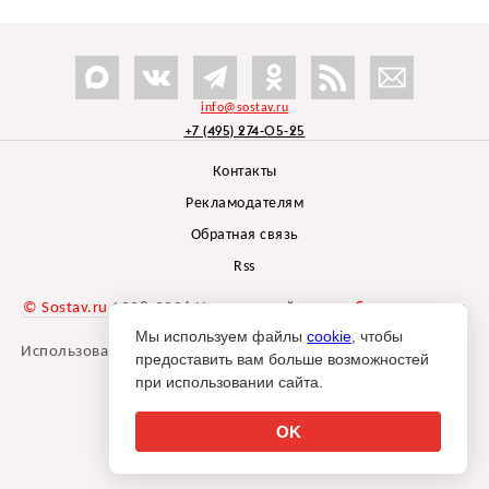
info@sostav.ru
+7 (495) 274-05-25
Контакты
Рекламодателям
Обратная связь
Rss
© Sostav.ru
1998-2026 Независимый проект
брендингового
агентства Depot
Мы используем файлы
cookie
, чтобы
Использование материалов Sostav.ru допустимо только при
предоставить вам больше возможностей
указании источника.
при использовании сайта.
Дизайн сайта -
Liqium
.
18+
OK