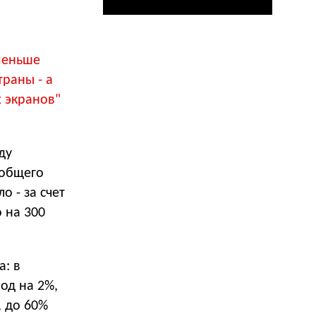
меньше
траны - а
 экранов"
ду
 общего
 - за счет
 на 300
а: в
од на 2%,
, до 60%