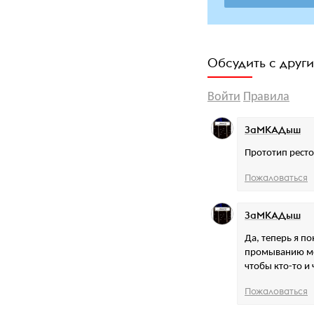
Обсудить с друг
Войти
Правила
ЗаМКАДыш
Прототип рест
Пожаловаться
ЗаМКАДыш
Да, теперь я п
промыванию мо
чтобы кто-то и
Пожаловаться