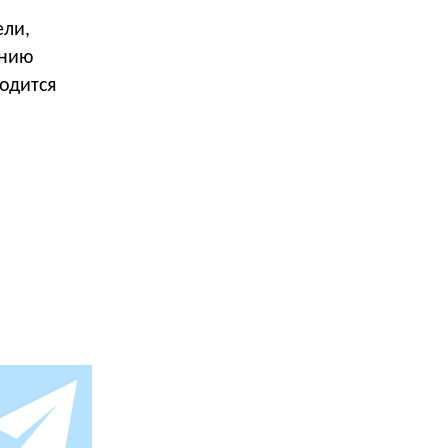
ели,
ению
одится