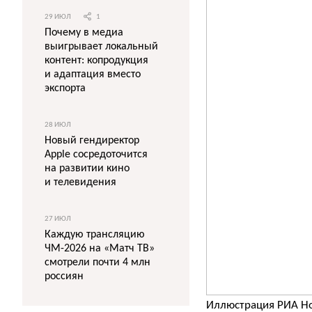
29 ИЮЛ
1
Почему в медиа
выигрывает локальный
контент: копродукция
и адаптация вместо
экспорта
28 ИЮЛ
Новый гендиректор
Apple сосредоточится
на развитии кино
и телевидения
27 ИЮЛ
Каждую трансляцию
ЧМ-2026 на «Матч ТВ»
смотрели почти 4 млн
россиян
Иллюстрация РИА Н