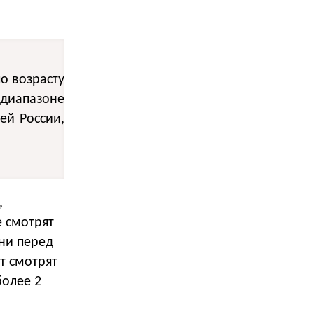
о возрасту
 диапазоне
ей России,
,
 смотрят
ени перед
т смотрят
более 2