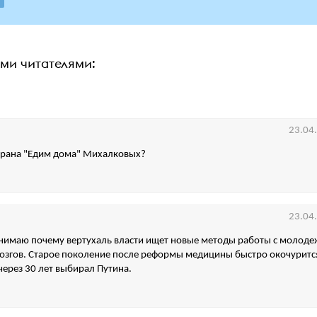
ими читателями:
23.04
орана "Едим дома" Михалковых?
23.04
онимаю почему вертухаль власти ищет новые методы работы с молод
згов. Старое поколение после реформы медицины быстро окочурится
 через 30 лет выбирал Путина.