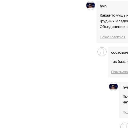
hvn
Какая-то чушь 
Грудных младен
Объединение в 
Пожаловаться
составо
так базы
Пожалов
hv
Пр
ин
По