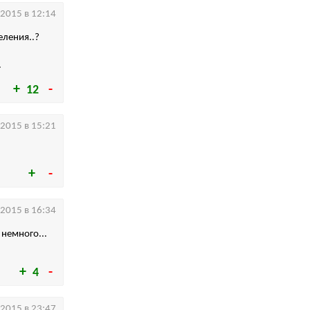
.2015 в 12:14
еления..?
.
12
.2015 в 15:21
.2015 в 16:34
 немного...
4
.2015 в 23:47