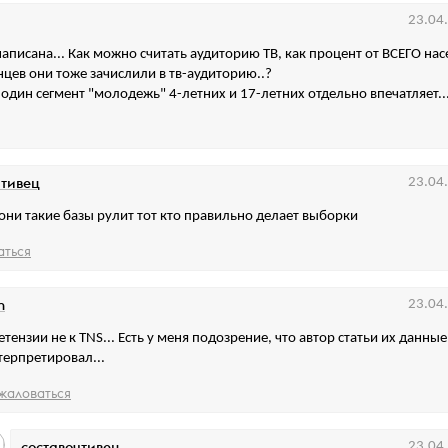
23.04
написана... Как можно считать аудиторию ТВ, как процент от ВСЕГО нас
цев они тоже зачислили в тв-аудиторию..?
один сегмент "молодежь" 4-летних и 17-летних отдельно впечатляет..
чтивец
23.04
 они такие базы рулит тот кто правильно делает выборки
аться
n
23.04
етензии не к TNS... Есть у меня подозрение, что автор статьи их данные
терпретировал...
жаловаться
составочтивец
23.04