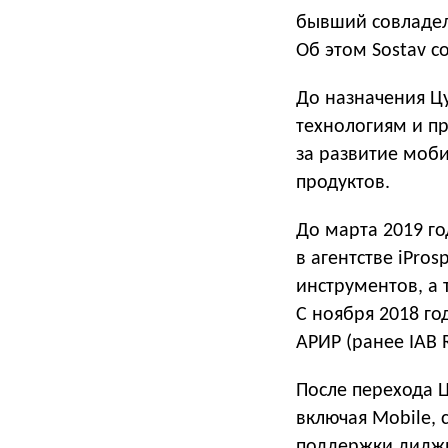
бывший совладел
Об этом Sostav 
До назначения 
технологиям и пр
за развитие моб
продуктов.
До марта 2019 г
в агентстве iPro
инструментов, а
С ноября 2018 го
АРИР (ранее IAB R
После перехода 
включая Mobile, 
поддержки диджи