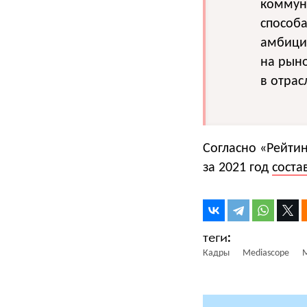
коммуни
способ
амбиция
на рын
в отрас
Согласно «Рейти
за 2021 год
соста
Кадры
Mediascope