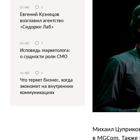
05 АВГ
3
Евгений Кузнецов
возглавил агентство
«Сидорин Лаб»
04 АВГ
7
Исповедь маркетолога:
о сущности роли СМО
04 АВГ
2
Что теряет бизнес, когда
экономит на внутренних
коммуникациях
Михаил Цуприков
в MGCom. Также 