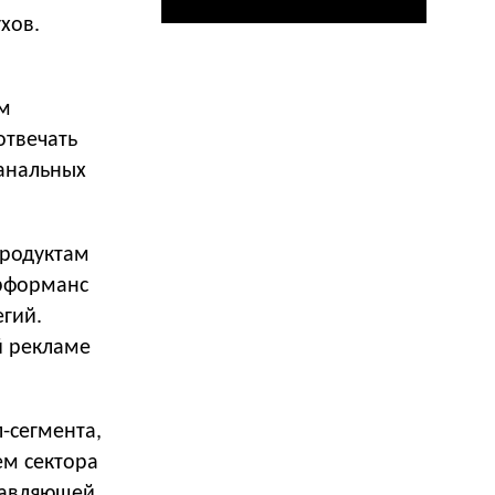
хов.
м
отвечать
канальных
продуктам
ерформанс
гий.
й рекламе
-сегмента,
ем сектора
лавляющей