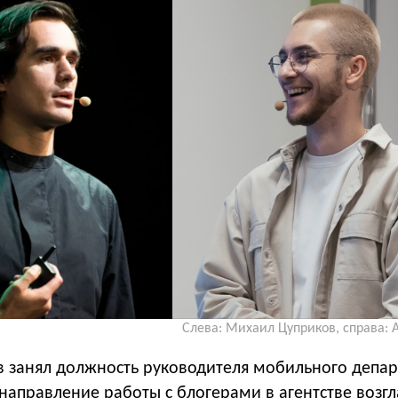
Слева: Михаил Цуприков, справа: 
 занял должность руководителя мобильного депа
направление работы с блогерами в агентстве возгл