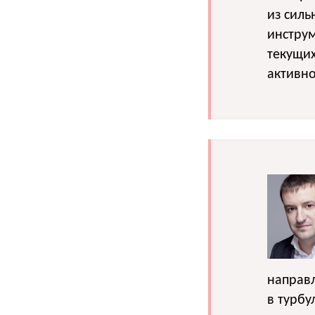
из сил
инструм
текущих
активно
направл
в турбу