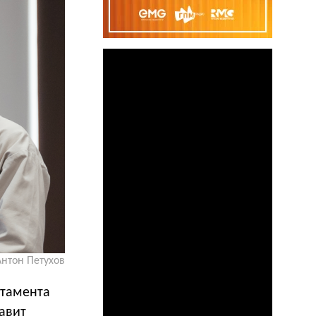
Антон Петухов
ртамента
авит