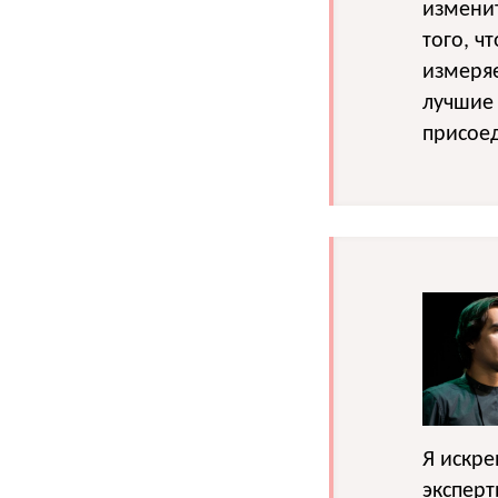
изменит
того, ч
измеря
лучшие 
присое
Я искр
эксперт