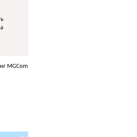
ть
на
линг MGCom