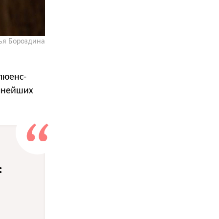
ья Бороздина
люенс-
упнейших
: