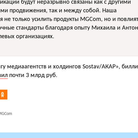
кации будут неразрывно связаны как с другими
ами продвижения, так и между собой. Наша
 не только усилить продукты MGCom, но и повлия
очные стандарты благодаря опыту Михаила и Анто
левых организациях.
нгу медиаагентств и холдингов Sostav/АКАР», бил
вил
почти 3 млрд руб.
MGCom