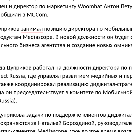
ец и директор по маркетингу Woombat Антон Пету
сообщили в MGCom.
Цуприков
занимал
позицию директора по мобильны
одуктам Mediascope. В новой должности он будет 
ильного бизнеса агентства и создание новых омни
ода Цуприков работал на должности директора по 
spect Russia, где управлял развитием медийных и п
 также координировал реализацию диджитал-страте
да он председательствует в комитете по Мобильно
ussia).
Цуприкова задачи по поддержке клиентов диджитал
сохраняются за Натальей Бороздиной, руководител
тал-клиентов Mediascope, уже долгое время возг