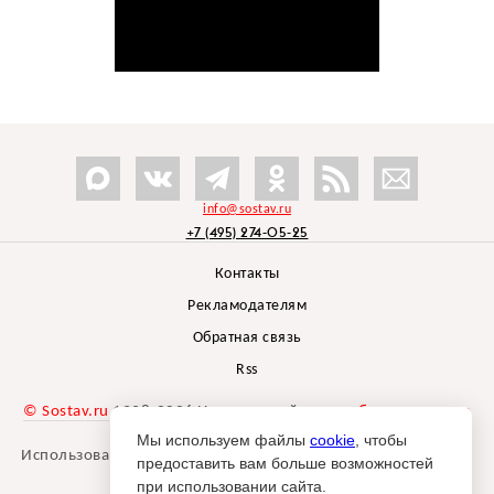
info@sostav.ru
+7 (495) 274-05-25
Контакты
Рекламодателям
Обратная связь
Rss
© Sostav.ru
1998-2026 Независимый проект
брендингового
агентства Depot
Мы используем файлы
cookie
, чтобы
Использование материалов Sostav.ru допустимо только при
предоставить вам больше возможностей
указании источника.
при использовании сайта.