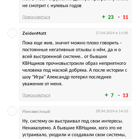
не смотрит с нулевых годов
Пожаловаться
23
11
ZeidenMatt
27.04.2024 в 11:06
Пока еще жив, значит можно плохо говорить -
постоянные негативные отзывы о нём, да и о
всей выстроенной системе.. от бывших
КВНщиков прочновыстроили образ неприятного
человека под маской добряка. А после истории с
шоу "Игра" Александр потерял последнее
уважение от меня.
Пожаловаться
7
13
Неизвестный
28.04.2024 в 14:10
Ну, систему он выстраивал под свои интересы.
Ненаказуемо. А бывшие КВНщики, кого это не
устраивало, уходили и создавали свои системы,