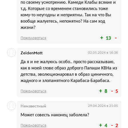
по своему усмотрению. Камеди Клабы всякие и
т.д. Которые со временем становились тоже
кому-то неугодны и неприятны. Так на что Вы
вообще жалуетесь, непонятно? На сам ход
жизни?
Пожаловаться
13
ZeidenMatt
02.05.2024 в 16:36
Да я и не жалуюсь особо.. просто рассказываю,
как в моей глове образ доброго Папаши КВНа из
детства, эволюционаровал в образ циничного,
жадного и злопамятного Карабаса-Барабаса.
Пожаловаться
8
5
Неизвестный
29.04.2024 в 21:05
Может совесть наконец заболела?
Пожаловаться
4
2