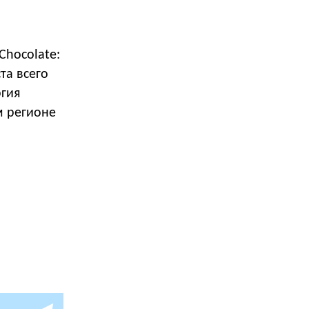
Chocolate:
та всего
ргия
м регионе