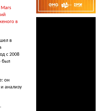
 Mars
гий
женого в
ишел в
а
од с 2008
о был
е: он
 и анализу
.