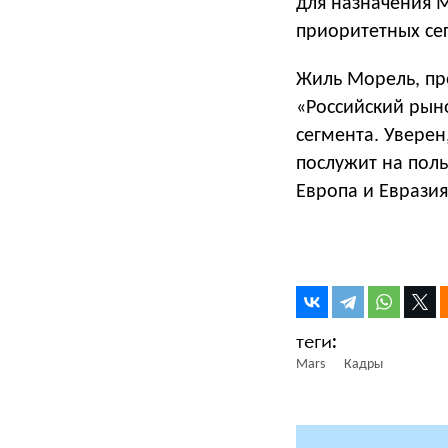
для назначения 
приоритетных се
Жиль Морель, пре
«Российский рыно
сегмента. Уверен
послужит на поль
Европа и Евразия
Mars
Кадры