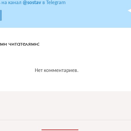
 на канал
@sostav
в Telegram
ими читателями:
Нет комментариев.