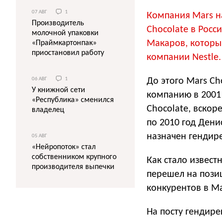
07 АВГ
1
Компания Mars н
Производитель
Chocolatе в Росс
молочной упаковки
Макаров, которы
«Праймкартонпак»
приостановил работу
компании Nestle
До этого Mars Ch
06 АВГ
1
У книжной сети
компанию в 2001 
«Республика» сменился
Chocolate, вскор
владелец
по 2010 год Дени
назначен гендир
05 АВГ
«Нейропоток» стал
собственником крупного
Как стало извест
производителя выпечки
перешел на пози
конкурентов в Ma
На посту гендире