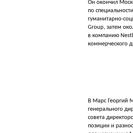
Он окончил Моск
по специальност
гуманитарно-соци
Group, затем око
в компанию Nestl
коммерческого д
В Марс Георгий М
генерального дир
совета директоро
позиции и разно