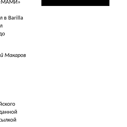
т «МАМИ»
в Barilla
ел
до
ий Макаров
йского
 данной
сылкой