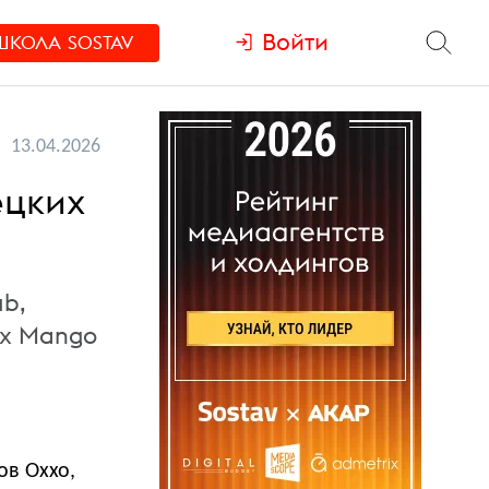
Войти
ШКОЛА
SOSTAV
13.04.2026
ецких
ub,
ах Mango
ов Oxxo,