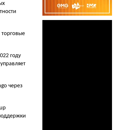
ых
етности
я торговые
022 году
 управляет
go через
oup
 поддержки