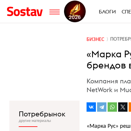
БЛОГИ
СП
ПОТРЕБ
БИЗНЕС
«Марка Р
брендов 
Компания план
NetWork и Mu
Потребрынок
другие материалы
«Марка Рус» реши