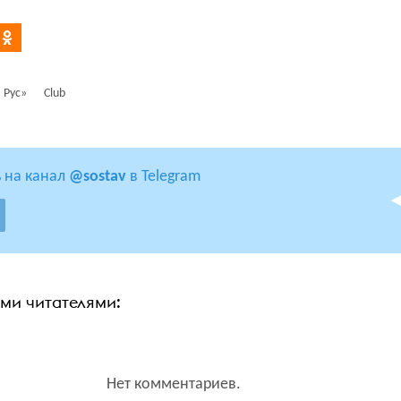
 Рус»
Club
 на канал
@sostav
в Telegram
ими читателями:
Нет комментариев.