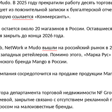
Mudo. В 2025 году прекратили работу десять торгов
дует из пояснительной записки к бухгалтерской отч
торую
ссылается
«Коммерсантъ».
 остается около 20 магазинов в России. Оставшиес
я закрыть до конца 2026 года.
ub, NetWork и Mudo
вышли
на российский рынок в 2
 западных ретейлеров. Помимо этого, «Марка Рус»
нского бренда Mango в России.
мпания сосредоточится на продаже продукции Man
тора департамента торговой недвижимости NF Gr
иевой, закрытие связано с отсутствием рекламной
просом на малоизвестные бренды.