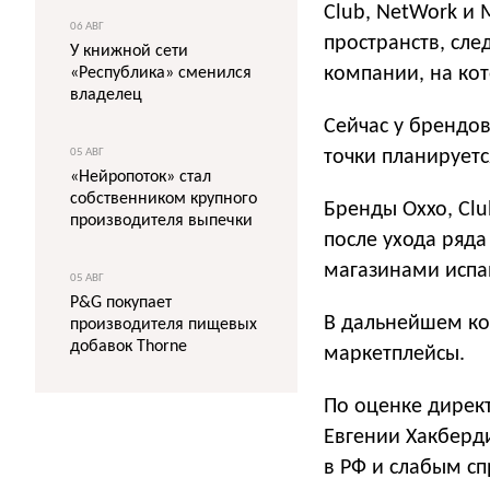
Club, NetWork и 
06 АВГ
пространств, сле
У книжной сети
компании, на ко
«Республика» сменился
владелец
Сейчас у брендов
05 АВГ
точки планируетс
«Нейропоток» стал
собственником крупного
Бренды Oxxo, Cl
производителя выпечки
после ухода ряда
магазинами испа
05 АВГ
P&G покупает
В дальнейшем ко
производителя пищевых
добавок Thorne
маркетплейсы.
По оценке дирек
Евгении Хакберд
в РФ и слабым с