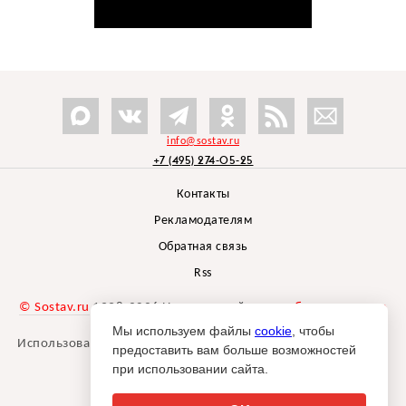
info@sostav.ru
+7 (495) 274-05-25
Контакты
Рекламодателям
Обратная связь
Rss
© Sostav.ru
1998-2026 Независимый проект
брендингового
агентства Depot
Мы используем файлы
cookie
, чтобы
Использование материалов Sostav.ru допустимо только при
предоставить вам больше возможностей
указании источника.
при использовании сайта.
Дизайн сайта -
Liqium
.
18+