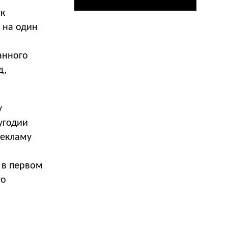
ок
 на один
анного
д,
у
угодии
рекламу
 в первом
то