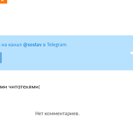
 на канал
@sostav
в Telegram
ими читателями:
Нет комментариев.