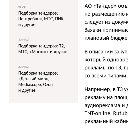
АО «Тандер» объ
06 АВГ
Подборка тендеров:
по размещению ин
Центробанк, МТС, ПИК
следует из доку
и другие
Заявки принимают
плановый бюджет
30 ИЮЛ
Подборка тендеров: T2,
В описании закуп
МТС, «Магнит» и другие
который одновре
рекламы по ТЗ, 
23 ИЮЛ
Подборка тендеров:
со всеми типами
«Детский мир»,
Mediascope, Ozon
Например, в ТЗ у
и другие
рекламу на площ
аудиореклама и д
TNT-online, Rutu
рекламный кабинет