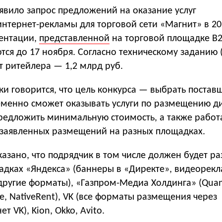
явило запрос предложений на оказание услуг
тернет-рекламы для торговой сети «Магнит» в 202
ментации,
представленной
на торговой площадке B2
ся до 17 ноября. Согласно техническому заданию (
 ритейлера — 1,2 млрд руб.
ки говорится, что цель конкурса — выбрать постав
менно сможет оказывать услуги по размещению д
предложить минимальную стоимость, а также работ
 заявленных размещений на разных площадках.
казано, что подрядчик в том числе должен будет р
адках «Яндекса» (баннеры в «Директе», видеорекл
ругие форматы), «Газпром-Медиа Холдинга» (Quant 
be, NativeRent), VK (все форматы размещения через
 VK), Kion, Оkko, Avito.