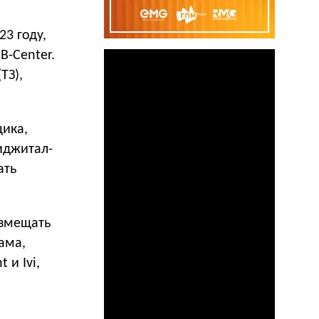
3 году,
B-Center.
ТЗ),
щика,
иджитал-
ать
азмещать
ама,
и Ivi,