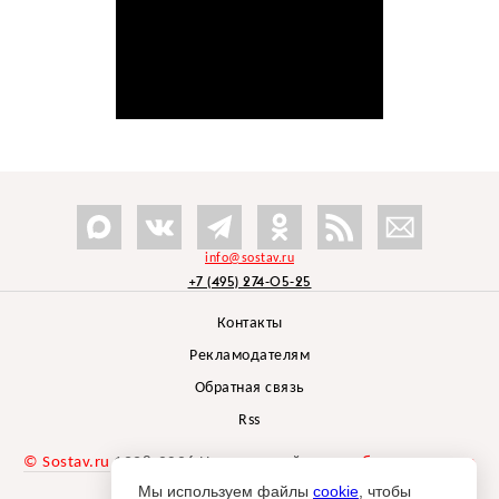
info@sostav.ru
+7 (495) 274-05-25
Контакты
Рекламодателям
Обратная связь
Rss
© Sostav.ru
1998-2026 Независимый проект
брендингового
агентства Depot
Мы используем файлы
cookie
, чтобы