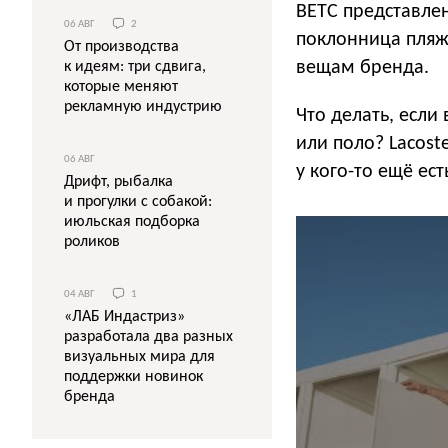
BETC представле
06 АВГ
2
поклонница пляжн
От производства
вещам бренда.
к идеям: три сдвига,
которые меняют
рекламную индустрию
Что делать, если
или поло? Lacost
06 АВГ
у кого-то ещё ест
Дрифт, рыбалка
и прогулки с собакой:
июльская подборка
роликов
04 АВГ
1
«ЛАБ Индастриз»
разработала два разных
визуальных мира для
поддержки новинок
бренда