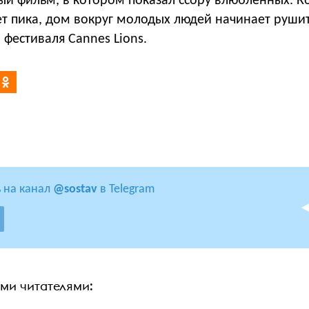
й фильм, в котором показал ссору влюблённых. Ко
ет пика, дом вокруг молодых людей начинает рушит
 фестиваля Cannes Lions.
 на канал
@sostav
в Telegram
ими читателями: