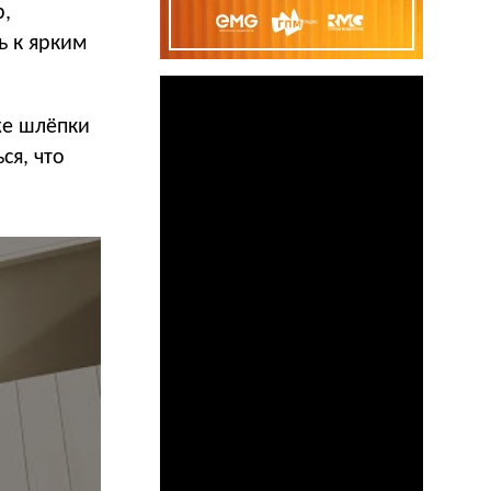
р,
ь к ярким
 же шлёпки
ся, что