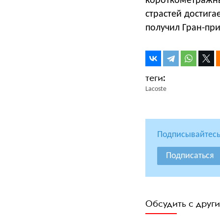
короткометражны
страстей достига
получил Гран-при
Lacoste
Подписывайтесь
Подписаться
Обсудить с друг