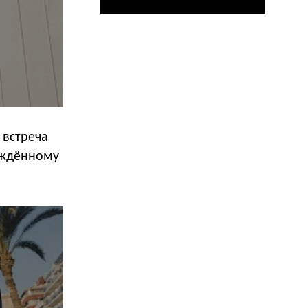
 встреча
нуждённому