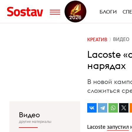
БЛОГИ
СП
ВИДЕО
КРЕАТИВ
Lacoste «
нарядах
В новой камп
сложиться ср
Видео
другие материалы
Lacoste
запустил
н