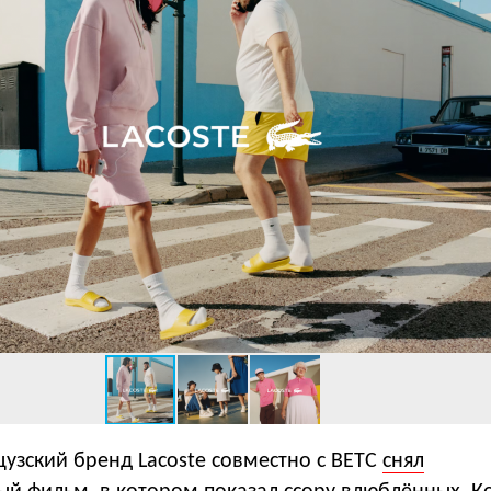
цузский бренд Lacoste совместно с BETC
снял