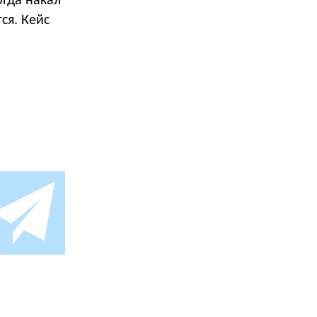
гда накал
ся. Кейс