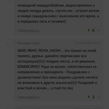
очередной междусобойчик, видно времени у
людей некуда девать, скучно им - устроят возню
и микро скандальчики с выясненим кто круче, а
в перерывах пати и тусовки))
Пожаловаться
6
Неизвестный
21.05.2018 в 10:37
АКАР, РАМУ, РЕМА, НАОМ... это только на моей
памяти, друзья, давайте перечислим все
ассоциации)))))) плодим места, а не решения.
БРАВИСИМО! Рада за коллег, ответственных за
направления и президента - Поздравляю с
должностями! Без коих видимо сделать ничего
не возможно в других альянсах))))) Разделяй и
властвуй в аочую... u mad my day
Пожаловаться
3