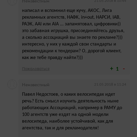
Неизвестный
21.05.2018 в 10:44
написал и вспомнил еще кучу, АКОС, Лига
рекламных агентств, НАФК, in+out, НАРСИ, IAB,
РАЭК, AAI или AIA ... запамятовал, цифровики))
это забавная игрушка, присоединяйтесь друзья,
а сколько ассоциаций вы знаете по рекламе?)))
интересно, у них у каждой свои стандарты и
рекомендации к тендерам? О, дорогой клиент,
как же тебе правду найти?)))
Пожаловаться
1
Неизвестный
21.05.2018 в 11:24
Павел Недостоев, о каких велосипедах идет
речь? Есть смысл изучить деятельность ныне
работающих Ассоциаций, например в РАМУ до
100 агентств уже ездят на одной модели
велосипеда, наиболее устойчивой, как для
агентства, так и для рекламодателя!