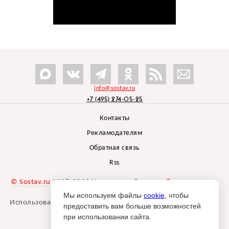
info@sostav.ru
+7 (495) 274-05-25
Контакты
Рекламодателям
Обратная связь
Rss
© Sostav.ru
1998-2026 Независимый проект
брендингового
агентства Depot
Мы используем файлы
cookie
, чтобы
Использование материалов Sostav.ru допустимо только при
предоставить вам больше возможностей
указании источника.
при использовании сайта.
Дизайн сайта -
Liqium
.