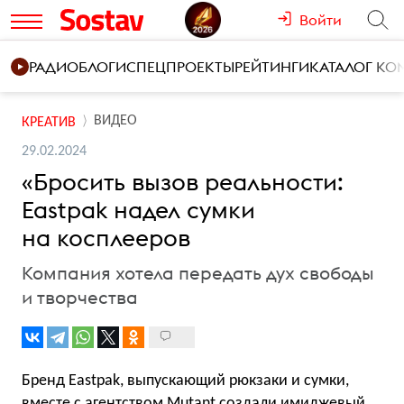
Войти
РАДИО
БЛОГИ
СПЕЦПРОЕКТЫ
РЕЙТИНГИ
КАТАЛОГ К
ВИДЕО
КРЕАТИВ
29.02.2024
«Бросить вызов реальности:
Eastpak надел сумки
на косплееров
Компания хотела передать дух свободы
и творчества
Бренд Eastpak, выпускающий рюкзаки и сумки,
вместе с агентством Mutant создали имиджевый