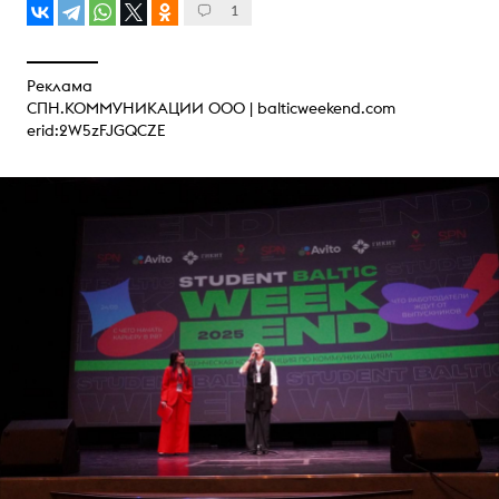
1
Реклама
СПН.КОММУНИКАЦИИ ООО |
balticweekend.com
erid:2W5zFJGQCZE