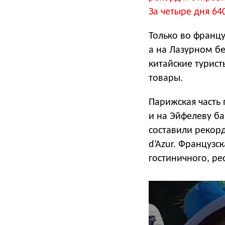
За четыре дня 64
Только во франц
а на Лазурном б
китайские турист
товары.
Парижская часть 
и на Эйфелеву б
составили рекорд
d’Azur. Французс
гостиничного, ре