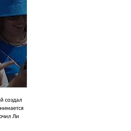
й создал
анимается
ючил Ли