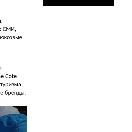
,
х СМИ,
люксовые
»
he Cote
 туризма,
ие бренды.