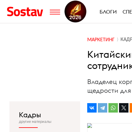
БЛОГИ
СП
КАД
МАРКЕТИНГ
Китайски
сотрудни
Владелец кор
щедрости для
Кадры
другие материалы