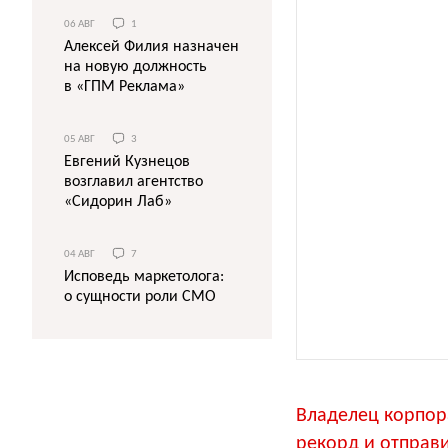
06 АВГ
1
Алексей Филия назначен
на новую должность
в «ГПМ Реклама»
05 АВГ
3
Евгений Кузнецов
возглавил агентство
«Сидорин Лаб»
04 АВГ
7
Исповедь маркетолога:
о сущности роли СМО
Владелец корпор
рекорд и отправ