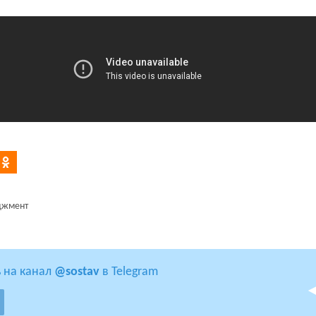
джмент
 на канал
@sostav
в Telegram