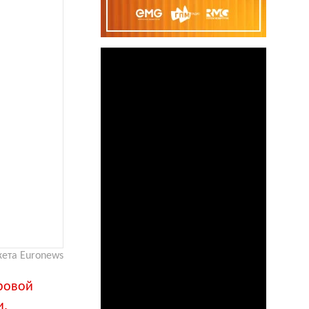
ета Euronews
ровой
и.