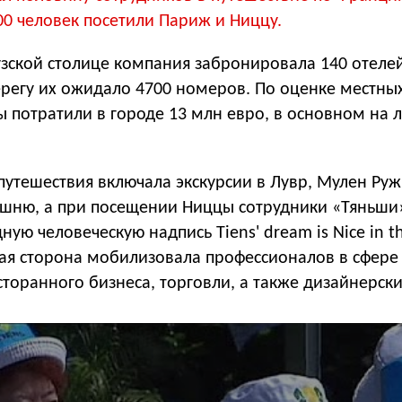
00 человек посетили Париж и Ниццу.
узской столице компания забронировала 140 отелей
ерегу их ожидало 4700 номеров. По оценке местны
ы потратили в городе 13 млн евро, в основном на 
путешествия включала экскурсии в Лувр, Мулен Руж
ашню, а при посещении Ниццы сотрудники «Тяньши
ную человеческую надпись Tiens' dream is Nice in t
кая сторона мобилизовала профессионалов в сфере
сторанного бизнеса, торговли, а также дизайнерск