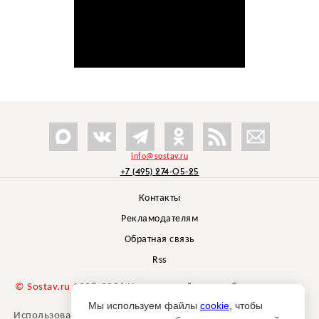
info@sostav.ru
+7 (495) 274-05-25
Контакты
Рекламодателям
Обратная связь
Rss
© Sostav.ru
1998-2026 Независимый проект
брендингового
агентства Depot
Мы используем файлы
cookie
, чтобы
Использование материалов Sostav.ru допустимо только при