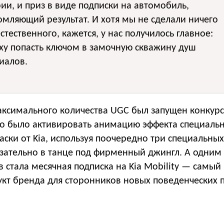
ии, и приз в виде подписки на автомобиль,
мляющий результат. И хотя мы не сделали ничего
стественного, кажется, у нас получилось главное:
ху попасть ключом в замочную скважину душ
иалов.
аксимального количества UGC был запущен конкурс
о было активировать анимацию эффекта специаль
ски от Kia, используя поочередно три специальных
язательно в танце под фирменный джингл. А одним
в стала месячная подписка на Kia Mobility — самый
укт бренда для сторонников новых поведенческих 