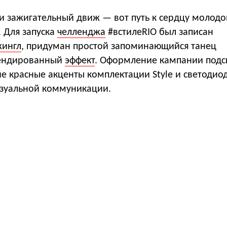
и зажигательный движ — вот путь к сердцу молодо
. Для запуска
челленджа
#встилеRIO был записан
ингл
, придуман простой запоминающийся танец
рендированный
эффект
. Оформление кампании подс
ие красные акценты комплектации Style и светоди
изуальной коммуникации.