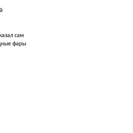
й
казал сам
одные фары