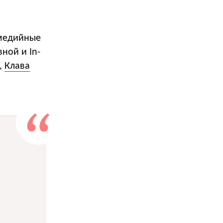
 медийные
ной и In-
,
Клава