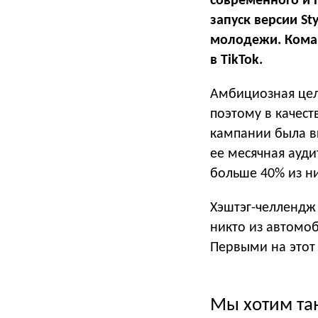
современного и 
запуск версии St
молодежи. Коман
в TikTok.
Амбициозная цел
поэтому в качест
кампании была в
ее месячная ауд
больше 40% из ни
Хэштэг-челлендж
никто из автомо
Первыми на этот 
Мы хотим та