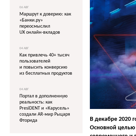
06 АВГ
Маршрут к доверию: как
«Банки.ру»
переосмыслил
UX онлайн-вкладов
04 АВГ
Как привлечь 40+ тысяч
пользователей
и повысить конверсию
из бесплатных продуктов
04 АВГ
Портал в дополненную
реальность: как
PresiDENT и «Карусель»
создали AR-мир Рыцаря
В декабре 2020 г
Фторида
Основной целью 