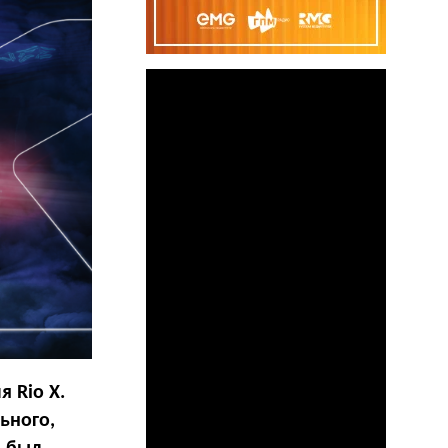
 Rio X.
ьного,