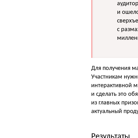
аудитор
и ошело
сверхъе
с разма
миллен
Для получения м
Участникам нужн
интерактивной ма
и сделать это об
из главных призо
актуальный прод
Результаты