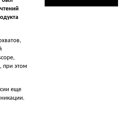
и был
очтений
одукта
охватов,
й
cope,
, при этом
ссии еще
уникации.