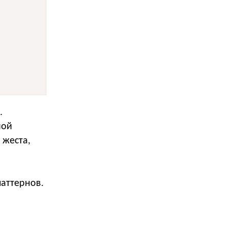
.
ной
 жеста,
паттернов.