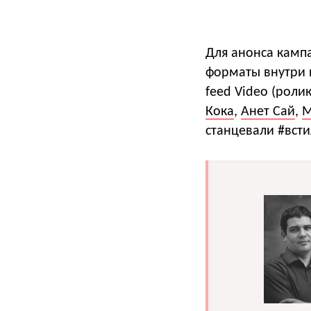
Для анонса камп
форматы внутри п
feed Video (роли
Кока
,
Анет Сай
,
М
станцевали #всти