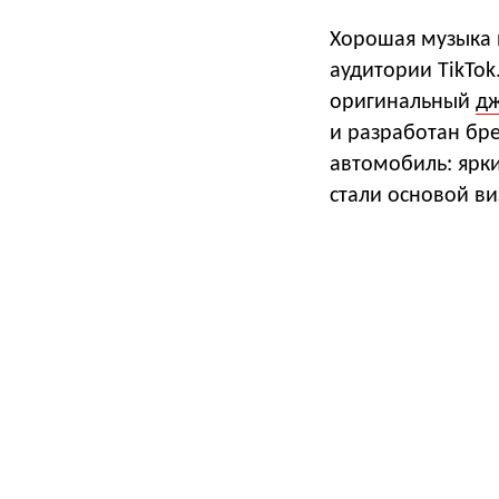
Хорошая музыка 
аудитории TikTok
оригинальный
дж
и разработан б
автомобиль: ярк
стали основой в