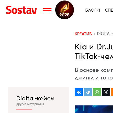
БЛОГИ
СП
DIGITA
КРЕАТИВ
Kia и Dr.
TikTok-ч
В основе кам
джингл и топ
Digital-кейсы
другие материалы