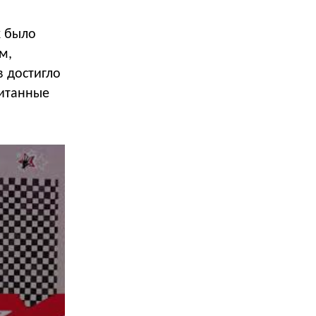
k было
м,
в достигло
читанные