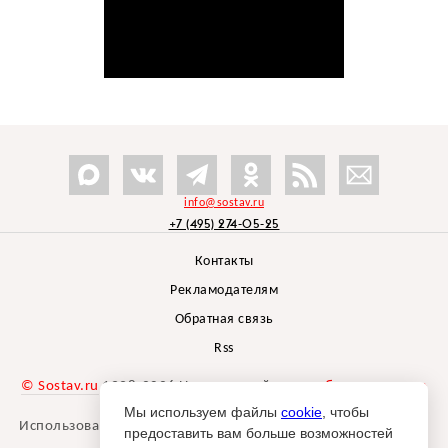
info@sostav.ru
+7 (495) 274-05-25
Контакты
Рекламодателям
Обратная связь
Rss
© Sostav.ru
1998-2026 Независимый проект
брендингового
агентства Depot
Мы используем файлы
cookie
, чтобы
Использование материалов Sostav.ru допустимо только при
предоставить вам больше возможностей
указании источника.