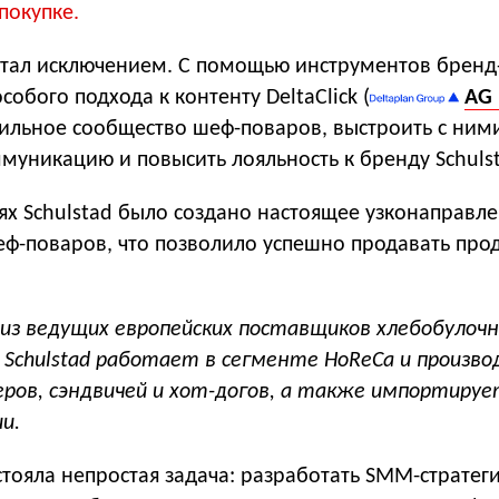
покупке.
 стал исключением. С помощью инструментов бренд
собого подхода к контенту DeltaClick (
AG 
сильное сообщество шеф-поваров, выстроить с ним
муникацию и повысить лояльность к бренду Schulst
тях Schulstad было создано настоящее узконаправ
еф-поваров, что позволило успешно продавать про
.
н из ведущих европейских поставщиков хлебобулоч
и Schulstad работает в сегменте HoReCa и произв
геров, сэндвичей и хот-догов, а также импортируе
ии.
 стояла непростая задача: разработать SMM-стратег