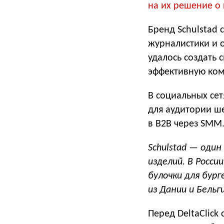
на их решение о 
Бренд Schulstad
журналистики и о
удалось создать 
эффективную ком
В социальных се
для аудитории ш
в B2B через SMM
Schulstad — оди
изделий. В Росси
булочки для бур
из Дании и Бельг
Перед DeltaClick