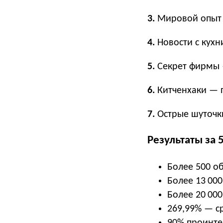
3.
Мировой опыт —
4.
Новости с кухн
5.
Секрет фирмы 
6.
Китченхаки — п
7.
Острые шуточк
Результаты за 
Более 500 о
Более 13 00
Более 20 00
269,99% — с
90% проинте