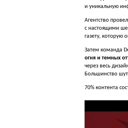
и уникальную ин
Агентство провел
с настоящими ше
газету, которую о
Затем команда De
огня и темных о
через весь диза
Большинство шут
70% контента со