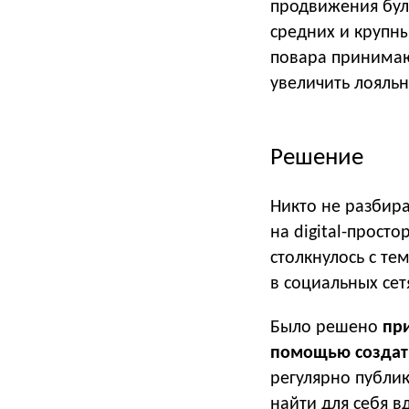
продвижения бул
средних и крупн
повара принимаю
увеличить лояльн
Решение
Никто не разбира
на digital-прост
столкнулось с те
в социальных сетя
Было решено
при
помощью создать
регулярно публик
найти для себя 