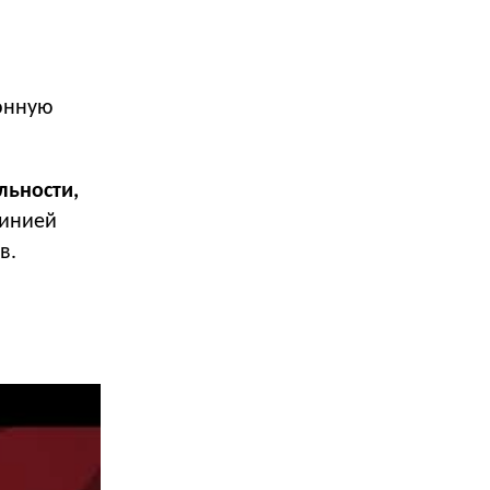
онную
льности,
линией
в.