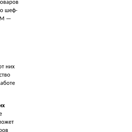
поваров
но шеф-
MM —
от них
ство
работе
их
е
 может
ров