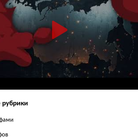
 рубрики
ефами
фов