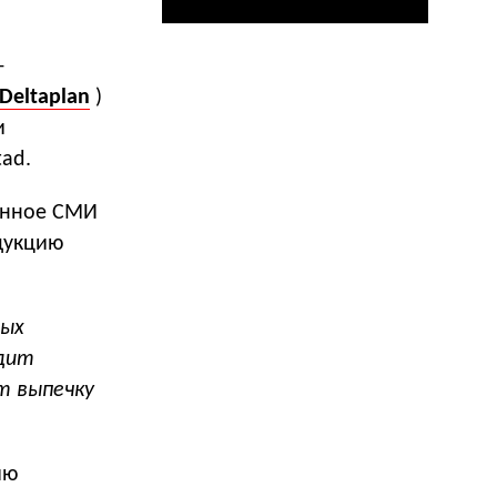
-
Deltaplan
)
и
ad.
ленное СМИ
дукцию
ных
одит
т выпечку
ию