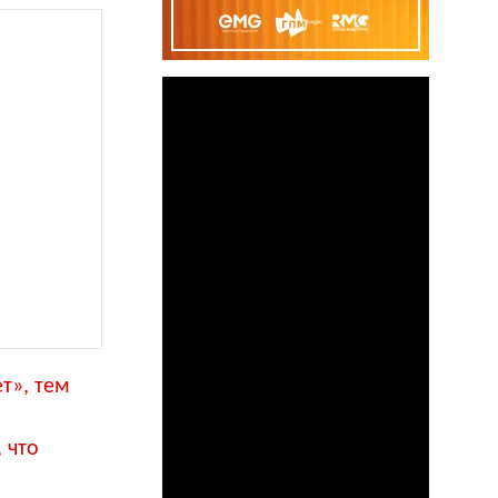
т», тем
 что