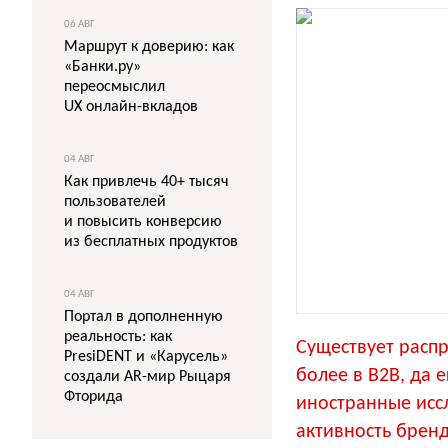
06 АВГ
Маршрут к доверию: как
«Банки.ру»
переосмыслил
UX онлайн-вкладов
04 АВГ
Как привлечь 40+ тысяч
пользователей
и повысить конверсию
из бесплатных продуктов
04 АВГ
Портал в дополненную
реальность: как
Существует распр
PresiDENT и «Карусель»
более в B2B, да 
создали AR-мир Рыцаря
Фторида
иностранные иссл
активность бренд