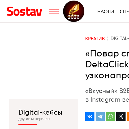
БЛОГИ
СП
DIGITA
КРЕАТИВ
«Повар с
DeltaClic
узконапр
«Вкусный» B2
в Instagram в
Digital-кейсы
другие материалы