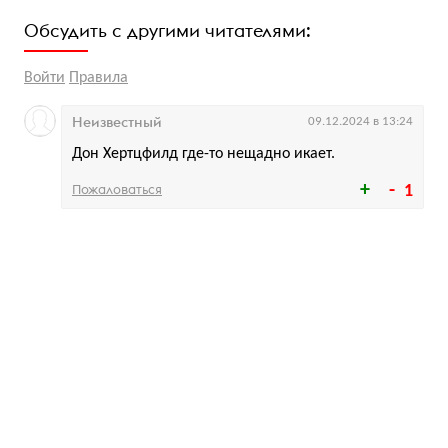
Обсудить с другими читателями:
Войти
Правила
Неизвестный
09.12.2024 в 13:24
Дон Хертцфилд где-то нещадно икает.
Пожаловаться
1