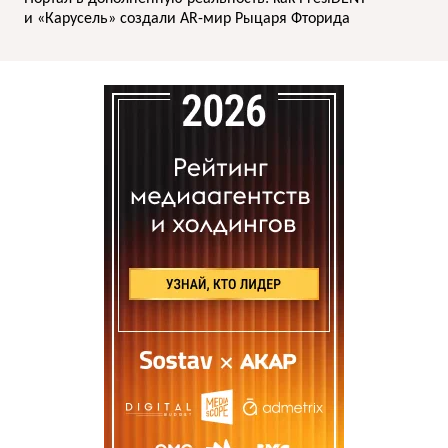
и «Карусель» создали AR-мир Рыцаря Фторида