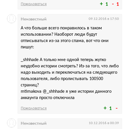
Пожаловаться
1
1
Неизвестный
09.12.2016 в 17:50
А что больше всего понравилось в таком
использовании? Наоборот люди будут
отписываться из-за этого спама, вот что они
пишут:
_shhhade А только мне одной теперь жутко
неудобно истории смотреть? Из-за того, что либо
надо выходить и переключаться на следующего
пользователя, либо пролистывать 100500
страниц?
mtimakova @_shhhade я уже истории данного
аккаунта просто отключила
Пожаловаться
1
Неизвестный
10.12.2016 в 00:39