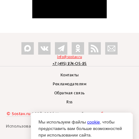
info@sostav.ru
+7 (495) 274-05-25
Контакты
Рекламодателям
Обратная связь
Rss
© Sostav.ru
1998-2026 Независимый проект
брендингового
агентства Depot
Мы используем файлы
cookie
, чтобы
Использование материалов Sostav.ru допустимо только при
предоставить вам больше возможностей
указании источника.
при использовании сайта.
Дизайн сайта -
Liqium
.