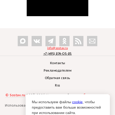
info@sostav.ru
+7 (495) 274-05-25
Контакты
Рекламодателям
Обратная связь
Rss
© Sostav.ru
1998-2026 Независимый проект
брендингового
агентства Depot
Мы используем файлы
cookie
, чтобы
Использование материалов Sostav.ru допустимо только при
предоставить вам больше возможностей
указании источника.
при использовании сайта.