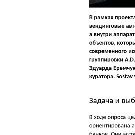
В рамках проект
вендинговые авт
а внутри аппара
объектов, котор
современного ис
группировки A.D
Эдуарда Еремчук
куратора. Sostav
Задача и вы
В ходе опроса це
ориентирована а
банков. Они асс