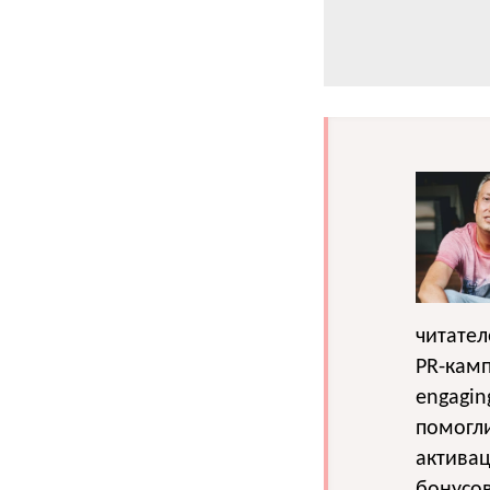
читател
PR-камп
engagin
помогли
активац
бонусов