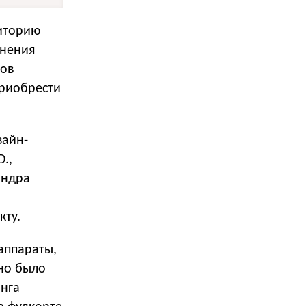
диторию
лнения
тов
приобрести
зайн-
.,
андра
кту.
аппараты,
жно было
инга