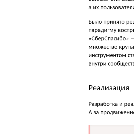
а их пользовател
Было принято ре
парадигму воспр
«CберСпасибо» — 
множество крутых
инструментом ст
внутри сообществ
Реализация
Разработка и реа
А за продвижени