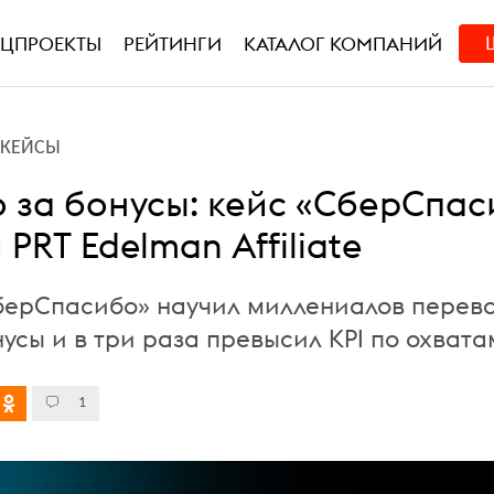
ЕЦПРОЕКТЫ
РЕЙТИНГИ
КАТАЛОГ КОМПАНИЙ
L-КЕЙСЫ
о за бонусы: кейс «СберСпас
 PRT Edelman Affiliate
берСпасибо» научил миллениалов перев
нусы и в три раза превысил KPI по охвата
1