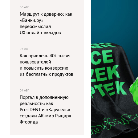
06 АВГ
Маршрут к доверию: как
«Банки.ру»
переосмыслил
UX онлайн-вкладов
04 АВГ
Как привлечь 40+ тысяч
пользователей
и повысить конверсию
из бесплатных продуктов
04 АВГ
Портал в дополненную
реальность: как
PresiDENT и «Карусель»
создали AR-мир Рыцаря
Фторида