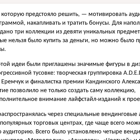
, которую предстояло решить, — мотивировать ау
граммой, накапливать и тратить бонусы. Для напо
здано три коллекции из девяти уникальных предме
ые нельзя было купить за деньги, но можно было 
ы.
этой идеи были приглашены значимые фигуры в ди
грессивной тусовке: творческая группировка A.D.E.D
 Еремчук и финалистка премии Кандинского Алекс
тие позволило не только создать саму коллекцию,
ополнительное внимание лайфстайл-изданий к прое
распространялась через специальные вендинговые 
 популярных торговых центрах, где чаще всего мо
ю аудиторию. Всего было установлено четыре венд