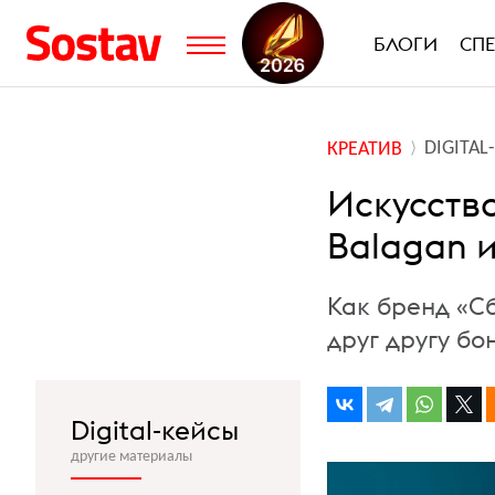
БЛОГИ
СП
DIGITA
КРЕАТИВ
Искусств
Balagan и
Как бренд «С
друг другу бо
Digital-кейсы
другие материалы