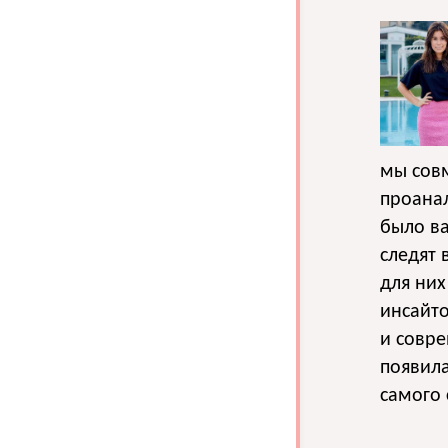
мы совм
проана
было ва
следят 
для ни
инсайто
и совре
появила
самого 