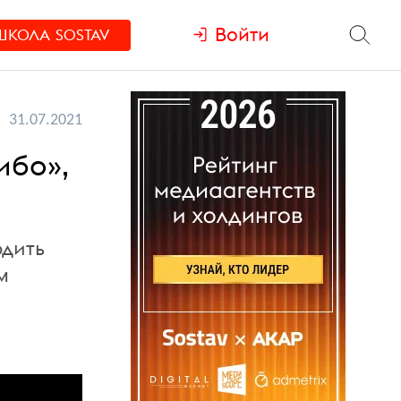
Войти
ШКОЛА
SOSTAV
31.07.2021
ибо»,
одить
м