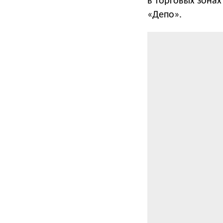
в торговых зонах
«Депо».