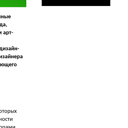
нные
да,
 арт-
дизайн-
дизайнера
ующего
которых
ности
торами,