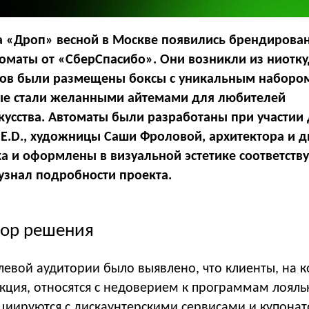
а «Дроп» весной в Москве появились брендирова
оматы от «СберСпасибо». Они возникли из ниотку
тов были размещены боксы с уникальным набором
ые стали желанными айтемами для любителей
кусства. Автоматы были разработаны при участии 
.E.D., художницы Саши Фроловой, архитектора и 
а и оформлены в визуальной эстетике соответств
 узнал подробности проекта.
бор решения
левой аудитории было выявлено, что клиенты, на 
кция, относятся с недоверием к программам лояль
оциируются с дискаунтерскими сервисами и купона