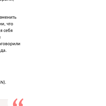
зменить
и, что
я себя
м
аговорили
да.
N).