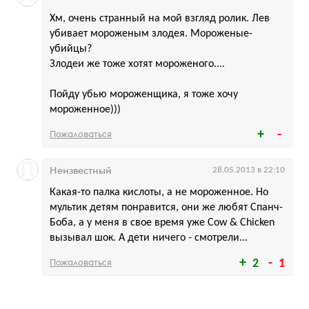
Хм, очень странный на мой взгляд ролик. Лев
убивает мороженым злодея. Мороженые-
убийцы?
Злодеи же тоже хотят мороженого....
Пойду убью мороженщика, я тоже хочу
мороженное)))
Пожаловаться
Неизвестный
28.05.2013 в 22:10
Какая-то палка кислоты, а не мороженное. Но
мультик детям понравится, они же любят Спанч-
Боба, а у меня в свое время уже Cow & Chicken
вызывал шок. А дети ничего - смотрели...
Пожаловаться
2
1