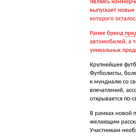
Являясь коммерч
выпускает новые
которого осталос
Ранее бренд
пре
автомобилей, а 
уникальных пред
Крупнейшее футб
Футболисты, бол
к мундиалю со с
впечатлений, ас
открывается по-св
В рамках новой п
желающим расска
Участникам необ