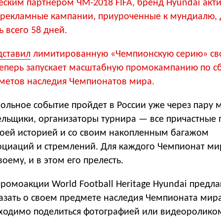
еским партнером ЧМ-2018 FIFA, бренд Hyundai акт
 рекламные кампании, приуроченные к мундиалю, 
ь всего 58 дней.
дставил
лимитированную «Чемпионскую серию» св
теперь запускает масштабную промокампанию по с
метов наследия Чемпионатов мира.
ольное событие пройдет в России уже через пару м
ельщики, организаторы турнира — все причастные 
воей историей и со своим накопленным багажом
социаций и стремлений. Для каждого Чемпионат ми
оему, и в этом его прелесть.
ромоакции World Football Heritage Hyundai предла
зать о своем предмете наследия Чемпионата мира
ходимо поделиться фотографией или видеоролико