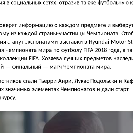
я в социальных сетях, отразив также футбольную к
проверят информацию о каждом предмете и выберут
ому из каждой страны-участницы Чемпионата. От
я станут экспонатами выставки в Hyundai Motor St
я Чемпионата мира по футболу FIFA 2018 года, а т
коллекции FIFA. Хозяева лучших предметов наслед
ый — финальный — матч Чемпионата мира.
стников стали Тьерри Анри, Лукас Подольски и Ка
их значимых элементах Чемпионатов и дали старт
курсу.