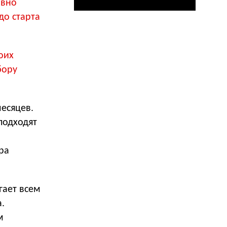
ивно
до старта
оих
бору
есяцев.
подходят
ра
гает всем
.
м