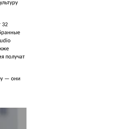
ультуру
 32
обранные
udio
акже
ия получат
фу — они