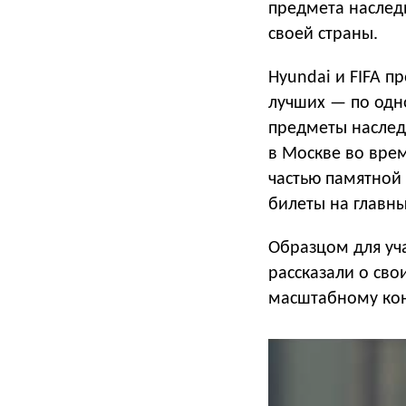
предмета наследи
своей страны.
Hyundai и FIFA 
лучших — по одн
предметы наследи
в Москве во врем
частью памятной 
билеты на главн
Образцом для уча
рассказали о сво
масштабному кон