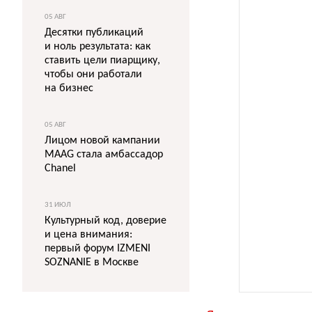
05 АВГ
Десятки публикаций
и ноль результата: как
ставить цели пиарщику,
чтобы они работали
на бизнес
05 АВГ
Лицом новой кампании
MAAG стала амбассадор
Chanel
31 ИЮЛ
Культурный код, доверие
и цена внимания:
первый форум IZMENI
SOZNANIE в Москве