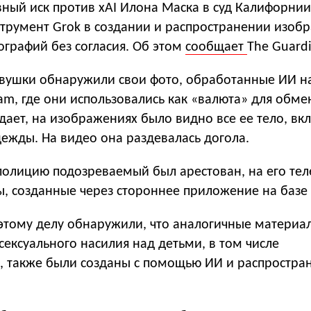
ный иск против xAI Илона Маска в суд Калифорнии
трумент Grok в создании и распространении изоб
ографий без согласия. Об этом
сообщает
The Guardi
девушки обнаружили свои фото, обработанные ИИ н
gram, где они использовались как «валюта» для обме
дает, на изображениях было видно все ее тело, вк
дежды. На видео она раздевалась догола.
полицию подозреваемый был арестован, на его те
, созданные через стороннее приложение на базе 
 этому делу обнаружили, что аналогичные материа
ексуального насилия над детьми, в том числе
е, также были созданы с помощью ИИ и распростра