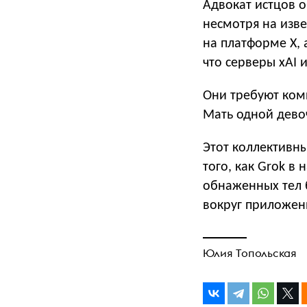
​Адвокат истцов 
несмотря на изв
на платформе X,
что серверы xAI
Они требуют ком
Мать одной девоч
​Этот коллектив
того, как Grok в
обнаженных тел б
вокруг приложен
Юлия Топольская