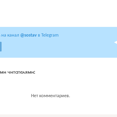
 на канал
@sostav
в Telegram
ими читателями:
Нет комментариев.