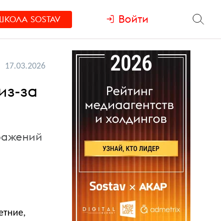
Войти
ШКОЛА
SOSTAV
17.03.2026
из-за
бражений
етние,