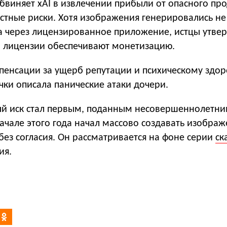
обвиняет xAI в извлечении прибыли от опасного про
естные риски. Хотя изображения генерировались н
 а через лицензированное приложение, истцы утве
 и лицензии обеспечивают монетизацию.
пенсации за ущерб репутации и психическому здор
ки описала панические атаки дочери.
ный иск стал первым, поданным несовершеннолетни
 начале этого года начал массово создавать изобра
ез согласия. Он рассматривается на фоне серии
ск
ия.