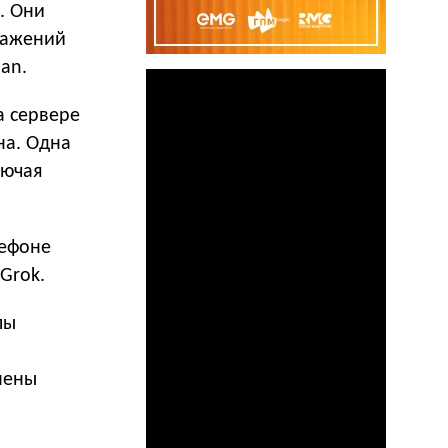
. Они
ражений
an.
а сервере
на. Одна
лючая
лефоне
Grok.
лы
нены