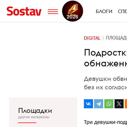
БЛОГИ
СП
ПЛОЩАД
DIGITAL
Подростки
обнажен
Девушки обви
без их соглас
Площадки
другие материалы
Три девушки-подр