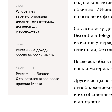
подали коллектив
06 АВГ
обвиняют ИИ-инс
Wildberries
на основе их фот
зарегистрировала
десятки тематических
доменов для
​Согласно иску, 
мессенджера
Discord и в Tele
из истцов утверж
05 АВГ
гениталии, без о
Рекламные доходы
Spotify выросли на 1%
После жалобы в 
нашли материалы
05 АВГ
4
Рекламный бизнес
X сократился втрое после
Другие истцы по
прихода Маска
с изображением с
и их собственны
в интернете.