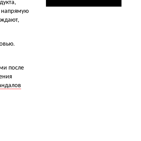
дукта,
е напрямую
рждают,
овью.
ми после
жения
андалов