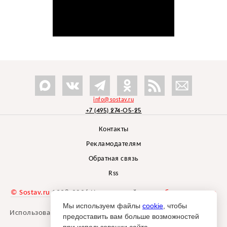
info@sostav.ru
+7 (495) 274-05-25
Контакты
Рекламодателям
Обратная связь
Rss
© Sostav.ru
1998-2026 Независимый проект
брендингового
агентства Depot
Мы используем файлы
cookie
, чтобы
Использование материалов Sostav.ru допустимо только при
предоставить вам больше возможностей
указании источника.