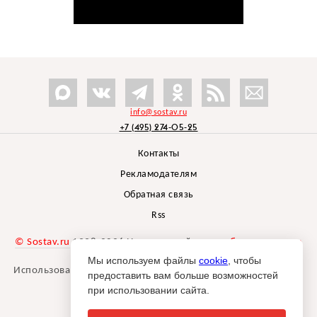
info@sostav.ru
+7 (495) 274-05-25
Контакты
Рекламодателям
Обратная связь
Rss
© Sostav.ru
1998-2026 Независимый проект
брендингового
агентства Depot
Мы используем файлы
cookie
, чтобы
Использование материалов Sostav.ru допустимо только при
предоставить вам больше возможностей
указании источника.
при использовании сайта.
Дизайн сайта -
Liqium
.
18+