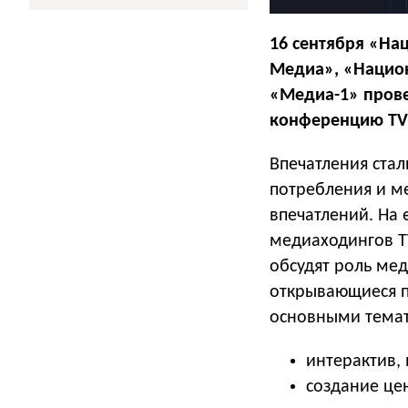
16 сентября «На
Медиа», «Национ
«Медиа-1» прове
конференцию TV2
Впечатления стал
потребления и м
впечатлений. На
медиаходингов T
обсудят роль ме
открывающиеся п
основными темат
интерактив,
создание це