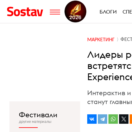
БЛОГИ
СП
ФЕС
МАРКЕТИНГ
Лидеры р
встретят
Experienc
Интерактив и
станут главн
Фестивали
другие материалы