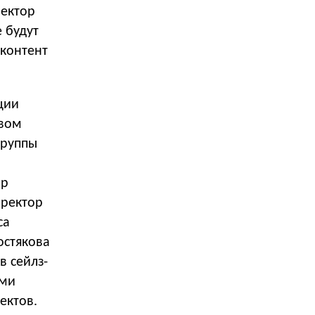
ректор
 будут
 контент
ции
твом
группы
ор
иректор
са
остякова
в сейлз-
ами
ектов.