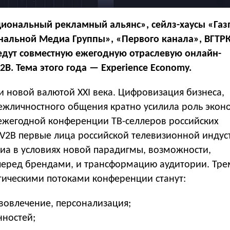
циональный рекламный альянс», сейлз-хаусы «Газ
альной Медиа Группы», «Первого канала», ВГТРК
дут совместную ежегодную отраслевую онлайн-
B. Тема этого года — Experience Economy.
и новой валютой ХХI века. Цифровизация бизнеса,
ежличностного общения кратно усилила роль экон
 ежегодной конференции ТВ-селлеров российских
V2B первые лица российской телевизионной индус
диа в условиях новой парадигмы, возможности,
еред брендами, и трансформацию аудитории. Тре
ическими потоками конференции станут:
 вовлечение, персонализация;
нностей;