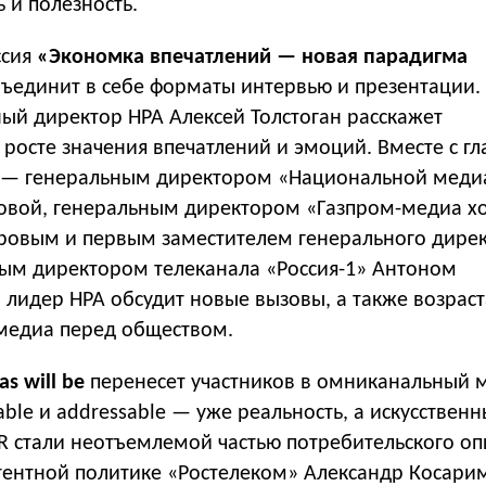
 и полезность.
ссия
«Экономка впечатлений — новая парадигма
ъединит в себе форматы интервью и презентации.
ый директор НРА Алексей Толстоган расскажет
росте значения впечатлений и эмоций. Вместе с г
 — генеральным директором «Национальной меди
овой, генеральным директором «Газпром-медиа х
овым и первым заместителем генерального дире
ным директором телеканала «Россия-1» Антоном
 лидер НРА обсудит новые вызовы, а также возра
 медиа перед обществом.
as will be
перенесет участников в омниканальный 
ble и addressable — уже реальность, а искусствен
R стали неотъемлемой частью потребительского оп
тентной политике «Ростелеком» Александр Косари