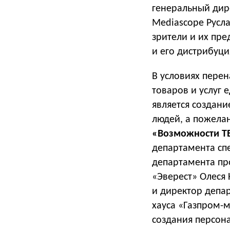
генеральный дир
Mediascope Русла
зрители и их пр
и его дистрибуци
В условиях пере
товаров и услуг
является создан
людей, а пожелан
«Возможности ТВ
департамента сп
департамента пр
«Эверест» Олеся
и директор депар
хауса «Газпром-
создания персон