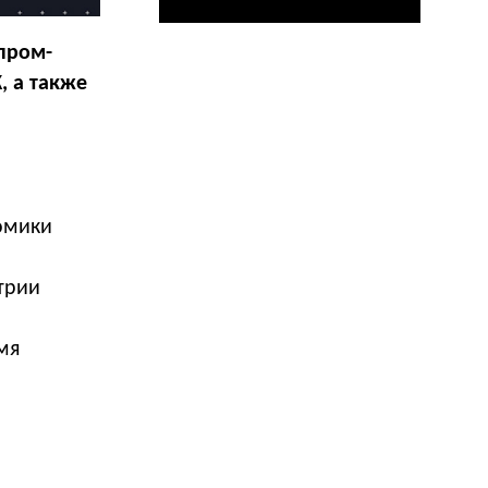
пром-
, а также
омики
трии
мя