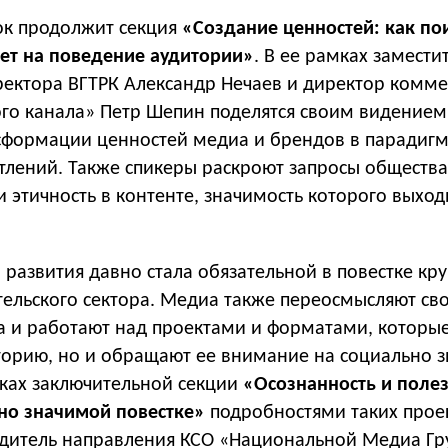
ок продолжит секция
«Создание ценностей: как по
ет на поведение аудитории»
. В ее рамках замести
ректора ВГТРК Александр Нечаев и директор комм
го канала» Петр Шепин поделятся своим видением
сформации ценностей медиа и брендов в парадиг
тлений. Также спикеры раскроют запросы общества
и этичность в контенте, значимость которого выход
 развития давно стала обязательной в повестке кр
тельского сектора. Медиа также переосмысляют св
а и работают над проектами и форматами, которые
торию, но и обращают ее внимание на социально 
ках заключительной секции
«Осознанность и полез
но значимой повестке»
подробностями таких прое
одитель направления КСО «Национальной Медиа Гр