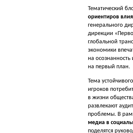
Тематический бл
ориентиров влия
генерального ди
дирекции «Перво
глобальной тран
экономики впеча
на осознанность 
на первый план.
Тема устойчивого
игроков потреби
в жизни обществ
развлекают ауди
проблемы. В рам
медиа в социаль
поделятся руков