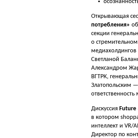
осознанность
Открывающая се
потребления»
об
секции генеральн
о стремительном 
медиахолдингов
Светланой Балан
Александром Жар
ВГТРК, генераль
Златопольским —
ответственность
Дискуссия
Future 
в котором shoppa
интеллект и VR/A
Директор по кон