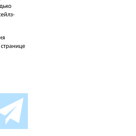
дько
ейлз-
ия
 странице