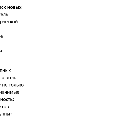
иск новых
тель
ерческой
ме
ит
упных
ою роль
 не только
значимые
ность:
ктов
уппы»