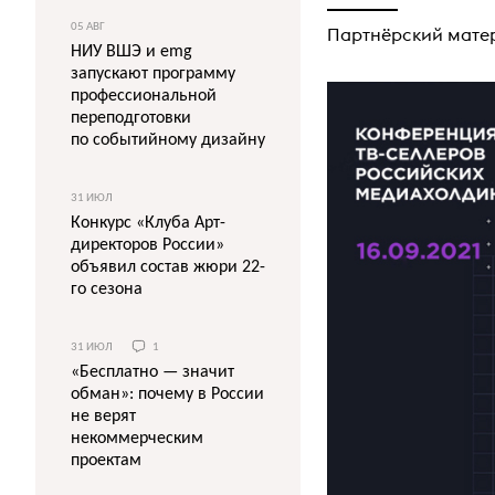
05 АВГ
Партнёрский мате
НИУ ВШЭ и emg
запускают программу
профессиональной
переподготовки
по событийному дизайну
31 ИЮЛ
Конкурс «Клуба Арт-
директоров России»
объявил состав жюри 22-
го сезона
31 ИЮЛ
1
«Бесплатно — значит
обман»: почему в России
не верят
некоммерческим
проектам