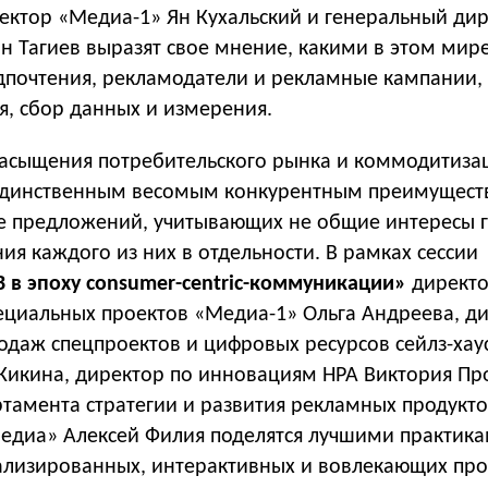
ектор «Медиа-1» Ян Кухальский и генеральный ди
н Тагиев выразят свое мнение, какими в этом мире
едпочтения, рекламодатели и рекламные кампании,
я, сбор данных и измерения.
насыщения потребительского рынка и коммодитиза
 единственным весомым конкурентным преимущес
ие предложений, учитывающих не общие интересы 
ия каждого из них в отдельности. В рамках сессии
 в эпоху consumer-centric-коммуникации»
директ
ециальных проектов «Медиа-1» Ольга Андреева, д
одаж спецпроектов и цифровых ресурсов сейлз-хау
 Кикина, директор по инновациям НРА Виктория Пр
тамента стратегии и развития рекламных продукто
медиа» Алексей Филия поделятся лучшими практик
ализированных, интерактивных и вовлекающих про