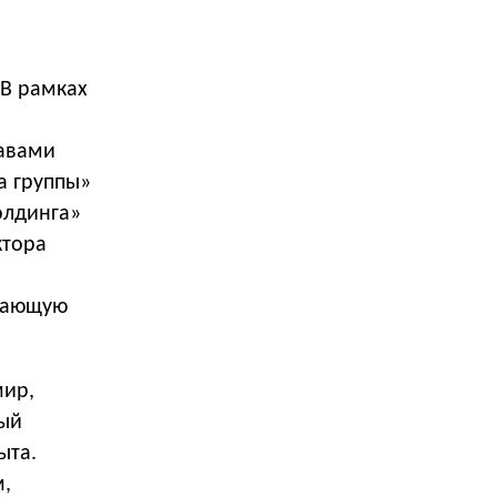
 В рамках
лавами
а группы»
олдинга»
ктора
стающую
мир,
ный
ыта.
м,