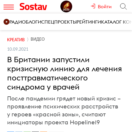
Войти
РАДИО
БЛОГИ
СПЕЦПРОЕКТЫ
РЕЙТИНГИ
КАТАЛОГ К
ВИДЕО
КРЕАТИВ
10.09.2021
В Британии запустили
кризисную линию для лечения
посттравматического
синдрома у врачей
После пандемии грядет новый кризис –
проявление психических расстройств
у героев «красной зоны», считают
инициаторы проекта Hopeline19