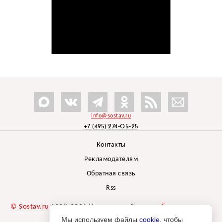
info@sostav.ru
+7 (495) 274-05-25
Контакты
Рекламодателям
Обратная связь
Rss
© Sostav.ru
1998-2026 Независимый проект
брендингового
агентства Depot
Мы используем файлы
cookie
, чтобы