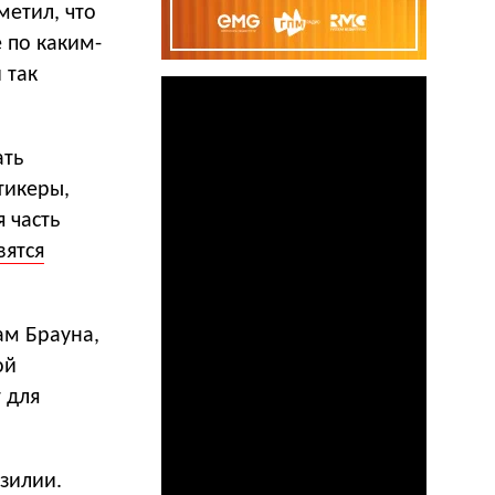
метил, что
 по каким-
 так
ать
тикеры,
 часть
вятся
ам Брауна,
ой
 для
азилии.