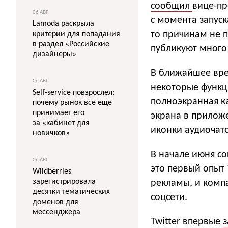
сообщил
вице-пр
06 АВГ
с момента запуск
Lamoda раскрыла
то причинам не п
критерии для попадания
в раздел «Российские
публикуют много 
дизайнеры»
В ближайшее вре
06 АВГ
некоторые функци
Self-service повзрослел:
полноэкранная ка
почему рынок все еще
принимает его
экрана в прилож
за «кабинет для
иконки аудиочато
новичков»
В начале июня со
06 АВГ
это первый опыт 
Wildberries
зарегистрировала
рекламы, и комп
десятки тематических
соцсети.
доменов для
мессенджера
Twitter впервые
з