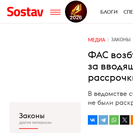
БЛОГИ
СП
ЗАКОНЫ
МЕДИА
ФАС возб
за вводя
рассрочк
В ведомстве 
не были раск
Законы
другие материалы