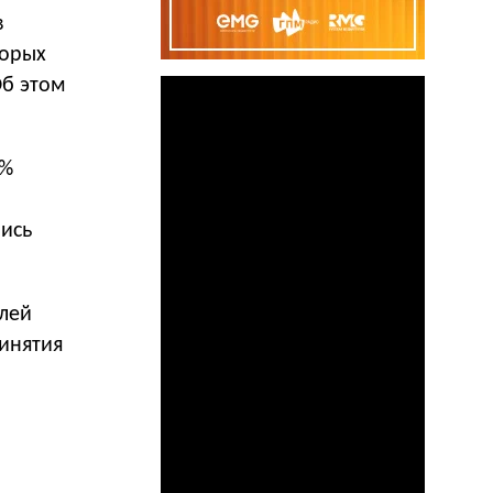
в
торых
Об этом
0%
лись
елей
инятия