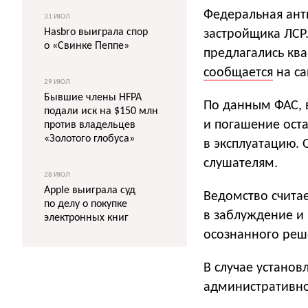
Федеральная ант
31 ИЮЛ
Hasbro выиграла спор
застройщика ЛСР
о «Свинке Пеппе»
предлагались ква
сообщается
на са
29 ИЮЛ
Бывшие члены HFPA
По данным ФАС, 
подали иск на $150 млн
и погашение оста
против владельцев
«Золотого глобуса»
в эксплуатацию.
слушателям.
28 ИЮЛ
Apple выиграла суд
Ведомство счита
по делу о покупке
в заблуждение и
электронных книг
осознанного реш
В случае устано
административно