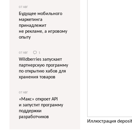
07 АВГ
Будущее мобильного
маркетинга
принадлежит
не рекламе, а игровому
опыту
07 АВГ
1
Wildberries запускает
партнерскую программу
по открытию хабов для
хранения товаров
07 АВГ
«Макс» откроет API
и запустит программу
поддержки
разработчиков
Иллюстрация deposi