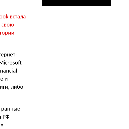
ook встала
 свою
итории
тернет-
Microsoft
inancial
е и
иги, либо
странные
и РФ
e»