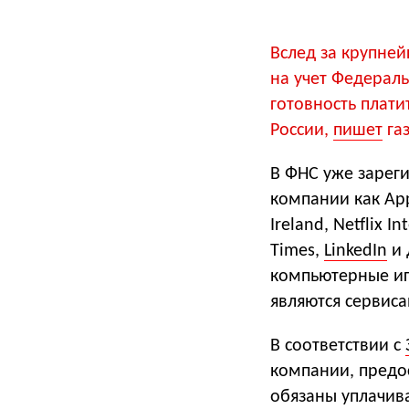
Вслед за крупне
на учет Федерал
готовность плат
России,
пишет
газ
В ФНС уже зареги
компании как Appl
Ireland, Netflix I
Times,
LinkedIn
и 
компьютерные игр
являются сервис
В соответствии с
компании, предо
обязаны уплачива