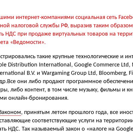
йшими интернет-компаниями социальная сеть Faceb
ьной налоговой службы РФ, выразив таким образом
ить НДС при продаже виртуальных товаров на терр
ета «Ведомости».
стрировались такие крупные технологические и ин
e Distribution International, Google Commerce Ltd, 
nternational B.V. и Wargaming Group Ltd, Bloomberg, F
др.Все они либо продают программное обеспечени
ы, либо контент, в том числе музыку, фильмы и кн
ами онлайн-бронирования.
Законом
, принятым летом прошлого года, все ино
ставляющие соответствующие услуги на территори
ть НДС. Так называемый закон о «налоге на Googl