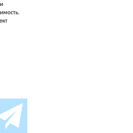
 и
имость.
ект