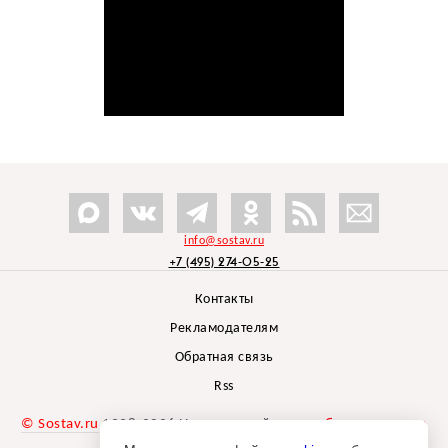
info@sostav.ru
+7 (495) 274-05-25
Контакты
Рекламодателям
Обратная связь
Rss
© Sostav.ru
1998-2026 Независимый проект
брендингового
агентства Depot