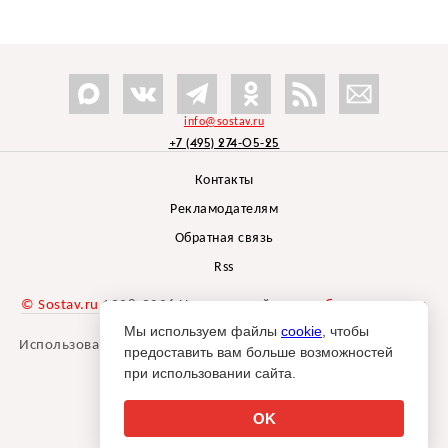
info@sostav.ru
+7 (495) 274-05-25
Контакты
Рекламодателям
Обратная связь
Rss
© Sostav.ru
1998-2026 Независимый проект
брендингового
агентства Depot
Мы используем файлы
cookie
, чтобы
Использование материалов Sostav.ru допустимо только при
предоставить вам больше возможностей
указании источника.
при использовании сайта.
Дизайн сайта -
Liqium
.
18+
OK