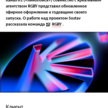
Канал К1 («Кинопоиск») совместно с креативным
агентством RGBY представил обновленное
эфирное оформление к годовщине своего
запуска. О работе над проектом Sostav
рассказала команда
RGBY
.
Клиент