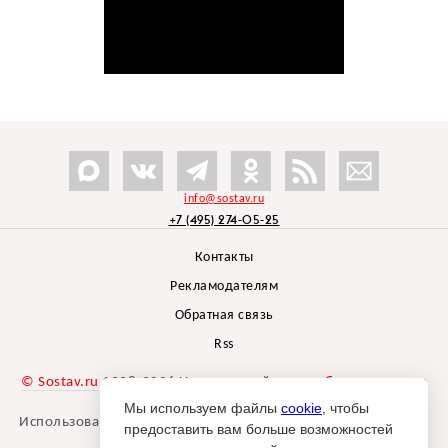
info@sostav.ru
+7 (495) 274-05-25
Контакты
Рекламодателям
Обратная связь
Rss
© Sostav.ru
1998-2026 Независимый проект
брендингового
агентства Depot
Мы используем файлы
cookie
, чтобы
Использование материалов Sostav.ru допустимо только при
предоставить вам больше возможностей
указании источника.