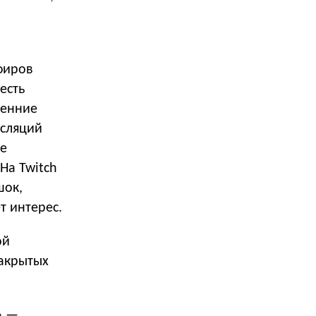
фиров
есть
ренние
нсляций
ые
На Twitch
шок,
т интерес.
ой
закрытых
» —