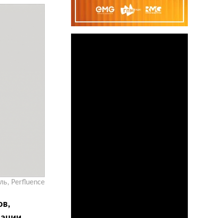
ь, Perfluence
ов,
зации