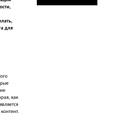
ости,
елать,
та для
кого
орые
ние
рая, как
является
 контент,