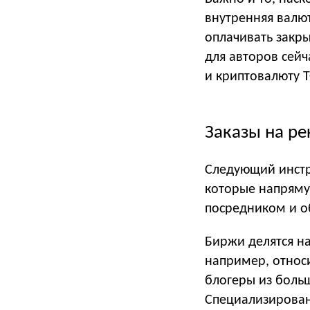
внутренняя валют
оплачивать закр
для авторов сейч
и криптовалюту 
Заказы на р
Следующий инстр
которые напряму
посредником и об
Биржи делятся н
например, относи
блогеры из боль
Специализирован