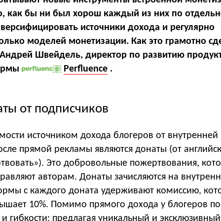
о, как бы ни был хорош каждый из них по отдельн
иверсифицировать источники дохода и регулярно
колько моделей монетизации. Как это грамотно сд
л Андрей Швейдель, директор по развитию продук
формы
Perfluence
.
аты от подписчиков
мости источником дохода блогеров от внутренней
осле прямой рекламы являются донаты (от английс
твовать»). Это добровольные пожертвования, кот
правляют авторам. Донаты зачисляются на внутрен
ормы с каждого доната удерживают комиссию, кото
вышает 10%. Помимо прямого дохода у блогеров по
и гибкости: предлагая уникальный и эксклюзивный