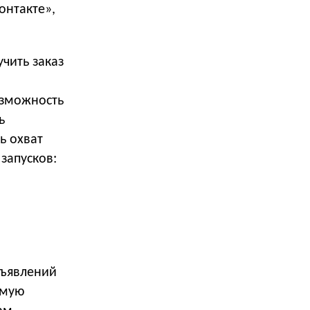
онтакте»,
чить заказ
озможность
ь
ь охват
запусков:
бъявлений
ямую