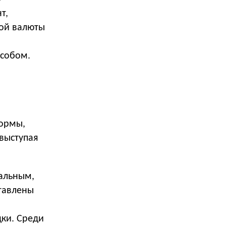
т,
той валюты
особом.
ормы,
выступая
сальным,
ставлены
ки. Среди