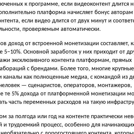
люченных к программе, если видеоконтент длится 
ополнительно платформа начисляет бонус авторам
нтента, если видео длится от двух минут и соответ
льности, проверяемым автоматически.
ов доход от встроенной монетизации составляет, к
е 5−10%. Основной заработок у них приходит от др
дажи эксклюзивного контента платформам, прямых
лабораций с брендами. Более того, многие крупны
 каналы как полноценные медиа, с командой из де
 человек — сценаристов, операторов, монтажеров,
е те 5% дохода от платформенной монетизации мо
ть часть переменных расходов на такую инфрастру
м за полгода или год на контенте практически не
й и трудоемкий процесс, особенно для начинающих
необязательно с дорогостоящего контента, которы