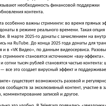
язывают необходимость финансовой поддержки
обновления контента.
та особенно важны стриминги: во время прямых э
донаты в режиме реального времени. Такая опция 
ube. В марте 2025-го донаты с зачислением на внут
сь на RuTube. До конца 2025 года донаты для тра
я и в «VK Видео», по данным видеосервиса. Разов
 стриминге становятся источником «вау-эффекта». 
 и сотни тысяч рублей становятся частью контента: 
— все это создает вирусный эффект и поддерживае
акте» существует возможность разовой и регулярн
в сообществ за эксклюзивный контент, участие в 
в, комментирование записей и другое.
олько это удобно. В Telegram появились «звездочки