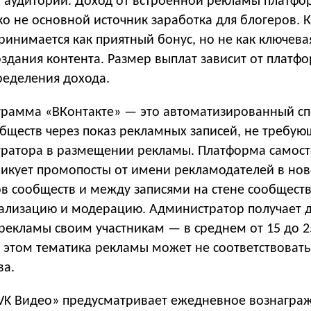
та аудитории. Доход от встроенной рекламы платф
о не основной источник заработка для блогеров. 
ринимается как приятный бонус, но не как ключева
здания контента. Размер выплат зависит от платф
ределения дохода.
грамма «ВКонтакте» — это автоматизированный с
бществ через показ рекламных записей, не требу
тратора в размещении рекламы. Платформа самост
ликует промопосты от имени рекламодателей в но
в сообществ и между записями на стене сообществ
ализацию и модерацию. Администратор получает 
рекламы своим участникам — в среднем от 15 до 25
и этом тематика рекламы может не соответствовать
ва.
VK Видео» предусматривает ежедневное вознагра