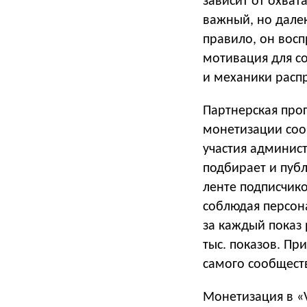
зависит от охва
важный, но далек
правило, он восп
мотивация для со
и механики расп
Партнерская про
монетизации соо
участия админис
подбирает и пуб
ленте подписчико
соблюдая персон
за каждый показ 
тыс. показов. Пр
самого сообщест
Монетизация в «