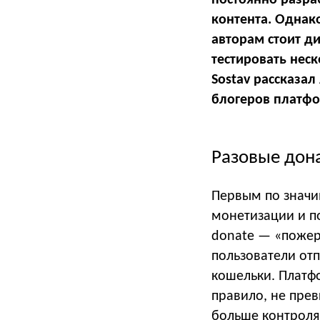
контента. Однак
авторам стоит д
тестировать нес
Sostav рассказа
блогеров плат
Разовые дон
Первым по значи
монетизации и п
donate — «пожер
пользователи от
кошельки. Платф
правило, не пре
больше контроля 