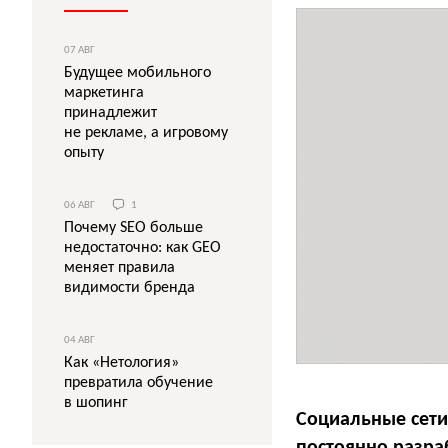
07 АВГ
Будущее мобильного
маркетинга
принадлежит
не рекламе, а игровому
опыту
06 АВГ
1
Почему SEO больше
недостаточно: как GEO
меняет правила
видимости бренда
04 АВГ
Как «Нетология»
превратила обучение
в шопинг
Социальные сети
постоянно разра