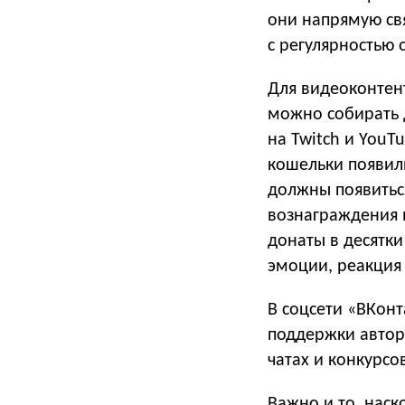
они напрямую св
с регулярностью 
Для видеоконтен
можно собирать 
на Twitch и YouT
кошельки появили
должны появитьс
вознаграждения в
донаты в десятки
эмоции, реакция 
В соцсети «ВКонт
поддержки авторо
чатах и конкурсо
Важно и то, наск