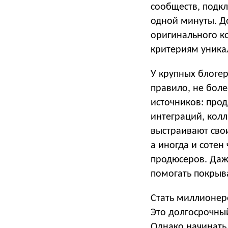
сообществ, подк
одной минуты. Д
оригинального ко
критериям уника
У крупных блогер
правило, не боле
источников: про
интеграций, кол
выстраивают свои
а иногда и сотен
продюсеров. Даж
помогать покрыва
Стать миллионеро
Это долгосрочны
Однако начинать 