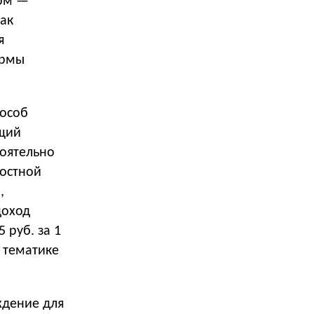
орм —
Как
я
ормы
пособ
ющий
оятельно
востной
,
доход
 руб. за 1
 тематике
ждение для