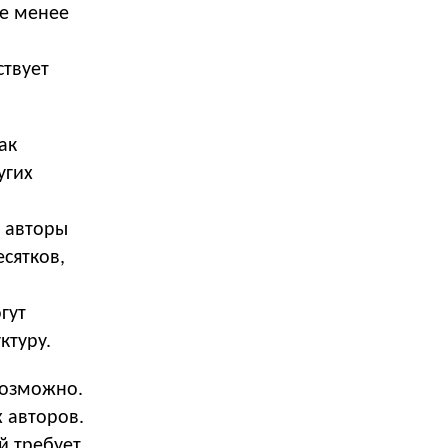
не менее
ствует
ак
угих
е авторы
сятков,
гут
ктуру.
возможно.
 авторов.
й требует