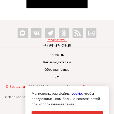
info@sostav.ru
+7 (495) 274-05-25
Контакты
Рекламодателям
Обратная связь
Rss
© Sostav.ru
1998-2026 Независимый проект
брендингового
агентства Depot
Мы используем файлы
cookie
, чтобы
Использование материалов Sostav.ru допустимо только при
предоставить вам больше возможностей
указании источника.
при использовании сайта.
Дизайн сайта -
Liqium
.
18+