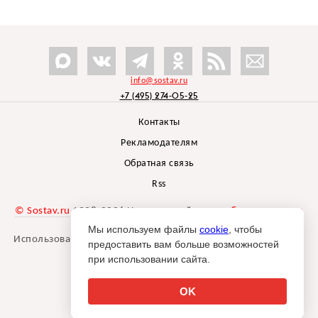
info@sostav.ru
+7 (495) 274-05-25
Контакты
Рекламодателям
Обратная связь
Rss
© Sostav.ru
1998-2026 Независимый проект
брендингового
агентства Depot
Мы используем файлы
cookie
, чтобы
Использование материалов Sostav.ru допустимо только при
предоставить вам больше возможностей
указании источника.
при использовании сайта.
Дизайн сайта -
Liqium
.
18+
OK