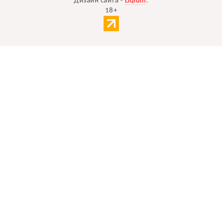
Дизайн сайта -
Liqium
.
18+