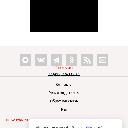
info@sostav.ru
+7 (495) 274-05-25
Контакты
Рекламодателям
Обратная связь
Rss
© Sostav.ru
1998-2026 Независимый проект
брендингового
агентства Depot
Мы используем файлы
cookie
, чтобы