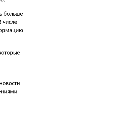
).
ть больше
 числе
формацию
 которые
 новости
ениями