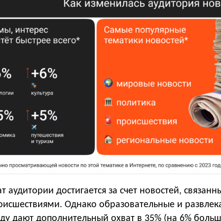
 аудитории достигается за счет новостей, связанн
роисшествиями. Однако образовательные и развлек
оду дают дополнительный охват в 35% (на 6% боль