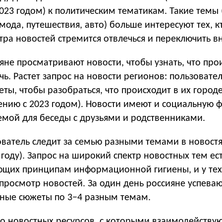
023 годом) к политическим тематикам. Такие темы 
 мода, путешествия, авто) больше интересуют тех, к
тра новостей стремится отвлечься и переключить в
яне просматривают новости, чтобы узнать, что пр
очь. Растет запрос на новости регионов: пользовате
ты, чтобы разобраться, что происходит в их городе
ению с 2023 годом). Новости имеют и социальную
емой для беседы с друзьями и родственниками.
ватель следит за семью разными темами в новостя
 году). Запрос на широкий спектр новостных тем ес
ующих принципам информационной гигиены, и у тех,
просмотр новостей. За один день россияне успева
тные сюжеты по 3−4 разным темам.
ло новостных ресурсов, с которыми взаимодейству