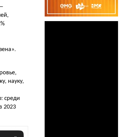
 —
ей,
3%
зена».
ровье,
у, науку,
: среди
в 2023