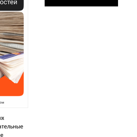
ых
ательные
ше