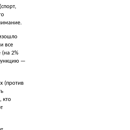
(спорт,
то
нимание.
оизошло
ли все
 (на 2%
 функцию —
х (против
ть
 кто
ют
ют