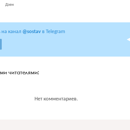
Дзен
 на канал
@sostav
в Telegram
ими читателями:
Нет комментариев.