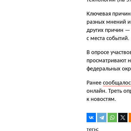
технологий (на 5
Ключевая причин
разных мнений и
других причин —
с места событий.
В опросе участво
просматривают но
федеральных окр
Ранее
сообщалос
онлайн. Треть о
к новостям.