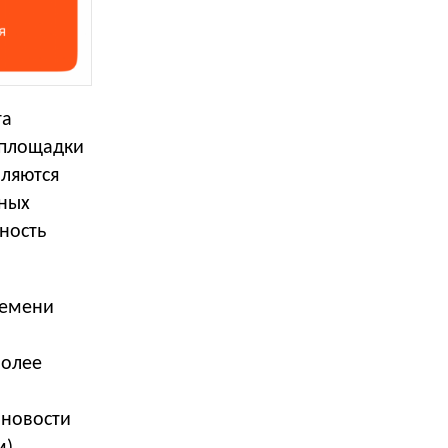
та
 площадки
вляются
ных
ность
ремени
более
 новости