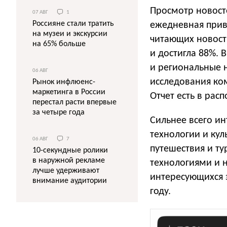
Просмотр новост
07 АВГ
1
Россияне стали тратить
ежедневная прив
на музеи и экскурсии
читающих новости
на 65% больше
и достигла 88%.
и региональные 
06 АВГ
исследования ком
Рынок инфлюенс-
маркетинга в России
Отчет есть в рас
перестал расти впервые
за четыре года
Сильнее всего ин
технологии и куль
06 АВГ
7
путешествия и ту
10-секундные ролики
в наружной рекламе
технологиями и н
лучше удерживают
интересующихся 
внимание аудитории
году.