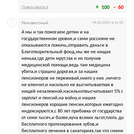
Пожаловаться
100
60
Неизвестный
14.02.2025 в 12:55
А мы и так помогаем детям и на
государственном уровне,и сами россияне не
отказываются помочь,отправить деньги в
Благотворительный фонд,мы же не нищая
ненька,где дети мрут,так и не получив
медицинской помощи,ведь там медицина
убита,и страшно дорогая,и за наших
пенсионеров не переживай,никто у них ,ничего
не клянчит,и насильно не высчитываеткак в
нищей незалежной,насильнотвысчитывают 5% с
зарплат и пенсий,на войну,и наших
пенсионеров хорошие пенсии,которые ежегодно
индексируются,с 80 лет прибавка от государства
от семи тысяч,и более,куча всяких льгот,плоть до
бесплатного протезирования зубов,и
бесплатного лечения в санаториях,так что смени