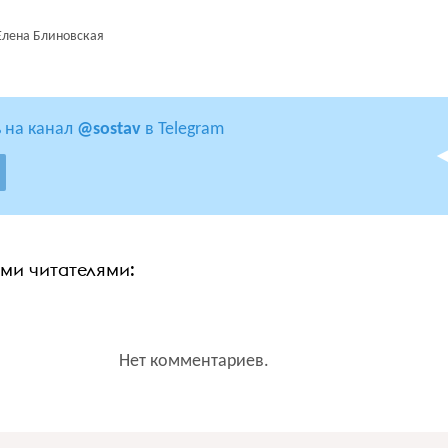
Елена Блиновская
 на канал
@sostav
в Telegram
ими читателями:
Нет комментариев.