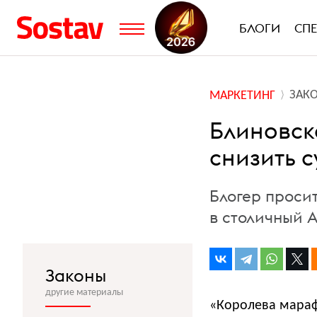
БЛОГИ
СП
ЗАК
МАРКЕТИНГ
Блиновск
снизить 
Блогер проси
в столичный 
Законы
другие материалы
«Королева мараф