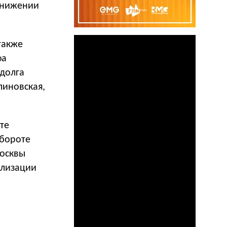
снижении
также
фа
 долга
линовская,
те
обороте
Москвы
ализации