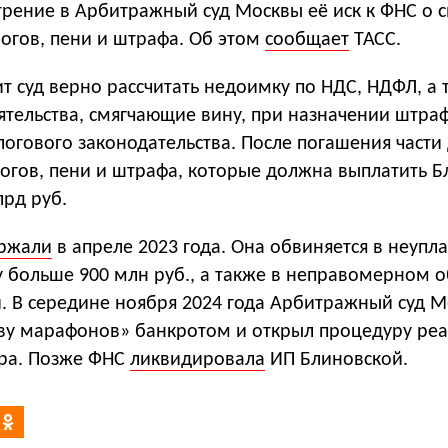
трение в Арбитражный суд Москвы её иск к ФНС о 
логов, пени и штрафа. Об этом
сообщает
ТАСС.
т суд верно рассчитать недоимку по НДС, НДФЛ, а 
ятельства, смягчающие вину, при назначении штра
огового законодательства. После погашения части
огов, пени и штрафа, которые должна выплатить Б
лрд руб.
ржали
в апреле 2023 года. Она обвиняется в неупла
у больше 900 млн руб., а также в неправомерном 
й. В середине ноября 2024 года Арбитражный суд 
у марафонов» банкротом и открыл процедуру ре
ра. Позже ФНС
ликвидировала
ИП Блиновской.