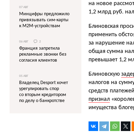
на новое рассмо
07 АВГ
1,2 млрд руб. на
Минцифры предложило
привязывать сим-карты
Блиновская проси
к M2M-устройствам
применить обсто
за нарушение нал
06 АВГ
2
Франция запретила
общая сумма нал
рекламные звонки без
превышает 1,2 м
согласия клиентов
Блиновскую
заде
05 АВГ
налогов на сумм
Владелец Desport хочет
урегулировать спор
средств платеже
со вторым кредитором
признал
«королев
по делу о банкротстве
имущества блоге