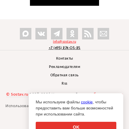
info@sostav.ru
+7 (495) 274-05-25
Контакты
Рекламодателям
Обратная связь
Rss
© Sostav.ru
1998-2026 Независимый проект
брендингового
агентства Depot
Мы используем файлы
cookie
, чтобы
Использование материалов Sostav.ru допустимо только при
предоставить вам больше возможностей
указании источника.
при использовании сайта.
Дизайн сайта -
Liqium
.
18+
OK