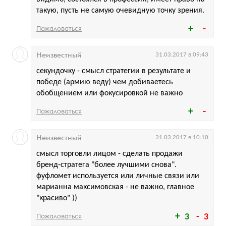
такую, пусть не самую очевидную точку зрения.
Пожаловаться
Неизвестный
31.03.2017 в 09:43
секундочку - смысл стратегии в результате и
победе (армию веду) чем добиваетесь
обобщением или фокусировкой не важно
Пожаловаться
Неизвестный
31.03.2017 в 10:10
смысл торговли лицом - сделать продажи
бренд-стратега "более лучшими снова".
фуфломет используется или личные связи или
марианна максимовская - не важно, главное
"красиво" ))
Пожаловаться
3
3