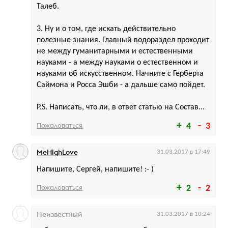
Талеб.
3. Ну и о том, где искать действительно
полезные знания. Главный водораздел проходит
не между гуманитарными и естественными
науками - а между науками о естественном и
науками об искусственном. Начните с Герберта
Саймона и Росса Эшби - а дальше само пойдет.
P.S. Написать, что ли, в ответ статью на Состав...
Пожаловаться
4
3
MeHighLove
31.03.2017 в 17:49
Напишите, Сергей, напишите! :- )
Пожаловаться
2
2
Неизвестный
31.03.2017 в 10:24