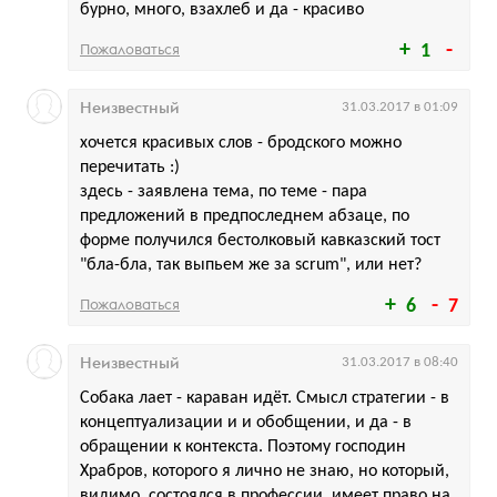
бурно, много, взахлеб и да - красиво
Пожаловаться
1
Неизвестный
31.03.2017 в 01:09
хочется красивых слов - бродского можно
перечитать :)
здесь - заявлена тема, по теме - пара
предложений в предпоследнем абзаце, по
форме получился бестолковый кавказский тост
"бла-бла, так выпьем же за scrum", или нет?
Пожаловаться
6
7
Неизвестный
31.03.2017 в 08:40
Собака лает - караван идёт. Смысл стратегии - в
концептуализации и и обобщении, и да - в
обращении к контекста. Поэтому господин
Храбров, которого я лично не знаю, но который,
видимо, состоялся в профессии, имеет право на