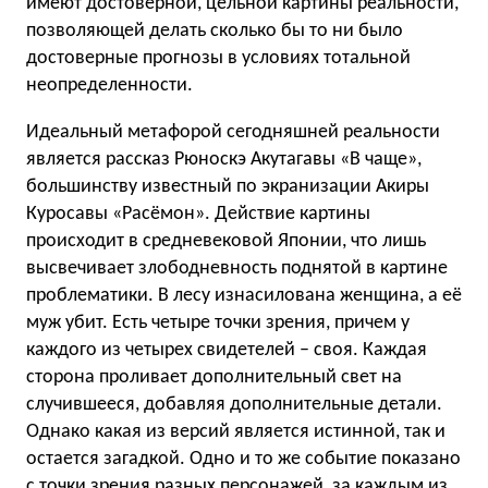
имеют достоверной, цельной картины реальности,
позволяющей делать сколько бы то ни было
достоверные прогнозы в условиях тотальной
неопределенности.
Идеальный метафорой сегодняшней реальности
является рассказ Рюноскэ Акутагавы «В чаще»,
большинству известный по экранизации Акиры
Куросавы «Расёмон». Действие картины
происходит в средневековой Японии, что лишь
высвечивает злободневность поднятой в картине
проблематики. В лесу изнасилована женщина, а её
муж убит. Есть четыре точки зрения, причем у
каждого из четырех свидетелей – своя. Каждая
сторона проливает дополнительный свет на
случившееся, добавляя дополнительные детали.
Однако какая из версий является истинной, так и
остается загадкой. Одно и то же событие показано
с точки зрения разных персонажей, за каждым из