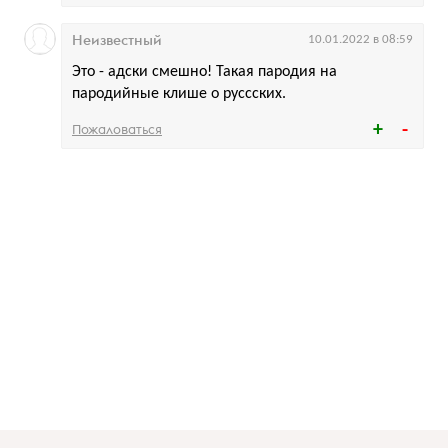
Неизвестный
10.01.2022 в 08:59
Это - адски смешно! Такая пародия на
пародийные клише о руссских.
Пожаловаться